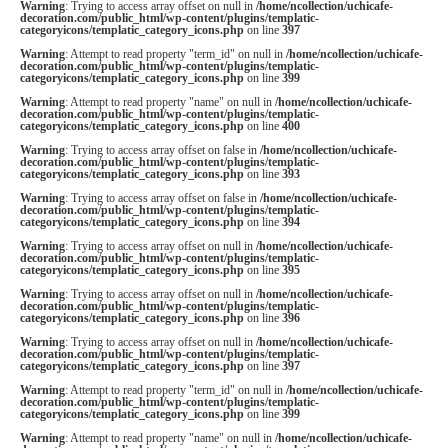
Warning
: Trying to access array offset on null in
/home/ncollection/uchicafe-
decoration.com/public_html/wp-content/plugins/templatic-
categoryicons/templatic_category_icons.php
on line
397
Warning
: Attempt to read property "term_id" on null in
/home/ncollection/uchicafe-
decoration.com/public_html/wp-content/plugins/templatic-
categoryicons/templatic_category_icons.php
on line
399
Warning
: Attempt to read property "name" on null in
/home/ncollection/uchicafe-
decoration.com/public_html/wp-content/plugins/templatic-
categoryicons/templatic_category_icons.php
on line
400
Warning
: Trying to access array offset on false in
/home/ncollection/uchicafe-
decoration.com/public_html/wp-content/plugins/templatic-
categoryicons/templatic_category_icons.php
on line
393
Warning
: Trying to access array offset on false in
/home/ncollection/uchicafe-
decoration.com/public_html/wp-content/plugins/templatic-
categoryicons/templatic_category_icons.php
on line
394
Warning
: Trying to access array offset on null in
/home/ncollection/uchicafe-
decoration.com/public_html/wp-content/plugins/templatic-
categoryicons/templatic_category_icons.php
on line
395
Warning
: Trying to access array offset on null in
/home/ncollection/uchicafe-
decoration.com/public_html/wp-content/plugins/templatic-
categoryicons/templatic_category_icons.php
on line
396
Warning
: Trying to access array offset on null in
/home/ncollection/uchicafe-
decoration.com/public_html/wp-content/plugins/templatic-
categoryicons/templatic_category_icons.php
on line
397
Warning
: Attempt to read property "term_id" on null in
/home/ncollection/uchicafe-
decoration.com/public_html/wp-content/plugins/templatic-
categoryicons/templatic_category_icons.php
on line
399
Warning
: Attempt to read property "name" on null in
/home/ncollection/uchicafe-