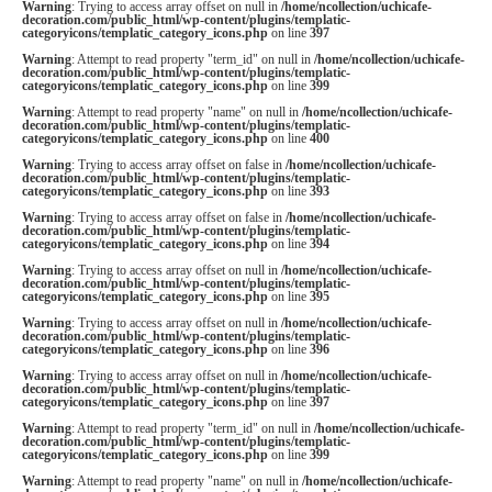
Warning
: Trying to access array offset on null in
/home/ncollection/uchicafe-
decoration.com/public_html/wp-content/plugins/templatic-
categoryicons/templatic_category_icons.php
on line
397
Warning
: Attempt to read property "term_id" on null in
/home/ncollection/uchicafe-
decoration.com/public_html/wp-content/plugins/templatic-
categoryicons/templatic_category_icons.php
on line
399
Warning
: Attempt to read property "name" on null in
/home/ncollection/uchicafe-
decoration.com/public_html/wp-content/plugins/templatic-
categoryicons/templatic_category_icons.php
on line
400
Warning
: Trying to access array offset on false in
/home/ncollection/uchicafe-
decoration.com/public_html/wp-content/plugins/templatic-
categoryicons/templatic_category_icons.php
on line
393
Warning
: Trying to access array offset on false in
/home/ncollection/uchicafe-
decoration.com/public_html/wp-content/plugins/templatic-
categoryicons/templatic_category_icons.php
on line
394
Warning
: Trying to access array offset on null in
/home/ncollection/uchicafe-
decoration.com/public_html/wp-content/plugins/templatic-
categoryicons/templatic_category_icons.php
on line
395
Warning
: Trying to access array offset on null in
/home/ncollection/uchicafe-
decoration.com/public_html/wp-content/plugins/templatic-
categoryicons/templatic_category_icons.php
on line
396
Warning
: Trying to access array offset on null in
/home/ncollection/uchicafe-
decoration.com/public_html/wp-content/plugins/templatic-
categoryicons/templatic_category_icons.php
on line
397
Warning
: Attempt to read property "term_id" on null in
/home/ncollection/uchicafe-
decoration.com/public_html/wp-content/plugins/templatic-
categoryicons/templatic_category_icons.php
on line
399
Warning
: Attempt to read property "name" on null in
/home/ncollection/uchicafe-