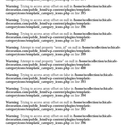
Warning
: Trying to access array offset on null in
/home/ncollection/uchicafe-
decoration.com/public_html/wp-content/plugins/templatic-
categoryicons/templatic_category_icons.php
on line
395
Warning
: Trying to access array offset on null in
/home/ncollection/uchicafe-
decoration.com/public_html/wp-content/plugins/templatic-
categoryicons/templatic_category_icons.php
on line
396
Warning
: Trying to access array offset on null in
/home/ncollection/uchicafe-
decoration.com/public_html/wp-content/plugins/templatic-
categoryicons/templatic_category_icons.php
on line
397
Warning
: Attempt to read property "term_id" on null in
/home/ncollection/uchicafe-
decoration.com/public_html/wp-content/plugins/templatic-
categoryicons/templatic_category_icons.php
on line
399
Warning
: Attempt to read property "name" on null in
/home/ncollection/uchicafe-
decoration.com/public_html/wp-content/plugins/templatic-
categoryicons/templatic_category_icons.php
on line
400
Warning
: Trying to access array offset on false in
/home/ncollection/uchicafe-
decoration.com/public_html/wp-content/plugins/templatic-
categoryicons/templatic_category_icons.php
on line
393
Warning
: Trying to access array offset on false in
/home/ncollection/uchicafe-
decoration.com/public_html/wp-content/plugins/templatic-
categoryicons/templatic_category_icons.php
on line
394
Warning
: Trying to access array offset on null in
/home/ncollection/uchicafe-
decoration.com/public_html/wp-content/plugins/templatic-
categoryicons/templatic_category_icons.php
on line
395
Warning
: Trying to access array offset on null in
/home/ncollection/uchicafe-
decoration.com/public_html/wp-content/plugins/templatic-
categoryicons/templatic_category_icons.php
on line
396