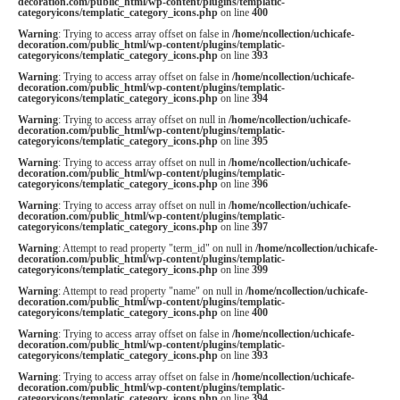
decoration.com/public_html/wp-content/plugins/templatic-
categoryicons/templatic_category_icons.php
on line
400
Warning
: Trying to access array offset on false in
/home/ncollection/uchicafe-
decoration.com/public_html/wp-content/plugins/templatic-
categoryicons/templatic_category_icons.php
on line
393
Warning
: Trying to access array offset on false in
/home/ncollection/uchicafe-
decoration.com/public_html/wp-content/plugins/templatic-
categoryicons/templatic_category_icons.php
on line
394
Warning
: Trying to access array offset on null in
/home/ncollection/uchicafe-
decoration.com/public_html/wp-content/plugins/templatic-
categoryicons/templatic_category_icons.php
on line
395
Warning
: Trying to access array offset on null in
/home/ncollection/uchicafe-
decoration.com/public_html/wp-content/plugins/templatic-
categoryicons/templatic_category_icons.php
on line
396
Warning
: Trying to access array offset on null in
/home/ncollection/uchicafe-
decoration.com/public_html/wp-content/plugins/templatic-
categoryicons/templatic_category_icons.php
on line
397
Warning
: Attempt to read property "term_id" on null in
/home/ncollection/uchicafe-
decoration.com/public_html/wp-content/plugins/templatic-
categoryicons/templatic_category_icons.php
on line
399
Warning
: Attempt to read property "name" on null in
/home/ncollection/uchicafe-
decoration.com/public_html/wp-content/plugins/templatic-
categoryicons/templatic_category_icons.php
on line
400
Warning
: Trying to access array offset on false in
/home/ncollection/uchicafe-
decoration.com/public_html/wp-content/plugins/templatic-
categoryicons/templatic_category_icons.php
on line
393
Warning
: Trying to access array offset on false in
/home/ncollection/uchicafe-
decoration.com/public_html/wp-content/plugins/templatic-
categoryicons/templatic_category_icons.php
on line
394