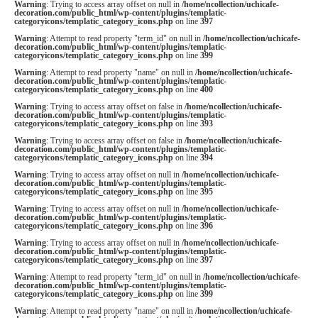
Warning
: Trying to access array offset on null in
/home/ncollection/uchicafe-
decoration.com/public_html/wp-content/plugins/templatic-
categoryicons/templatic_category_icons.php
on line
397
Warning
: Attempt to read property "term_id" on null in
/home/ncollection/uchicafe-
decoration.com/public_html/wp-content/plugins/templatic-
categoryicons/templatic_category_icons.php
on line
399
Warning
: Attempt to read property "name" on null in
/home/ncollection/uchicafe-
decoration.com/public_html/wp-content/plugins/templatic-
categoryicons/templatic_category_icons.php
on line
400
Warning
: Trying to access array offset on false in
/home/ncollection/uchicafe-
decoration.com/public_html/wp-content/plugins/templatic-
categoryicons/templatic_category_icons.php
on line
393
Warning
: Trying to access array offset on false in
/home/ncollection/uchicafe-
decoration.com/public_html/wp-content/plugins/templatic-
categoryicons/templatic_category_icons.php
on line
394
Warning
: Trying to access array offset on null in
/home/ncollection/uchicafe-
decoration.com/public_html/wp-content/plugins/templatic-
categoryicons/templatic_category_icons.php
on line
395
Warning
: Trying to access array offset on null in
/home/ncollection/uchicafe-
decoration.com/public_html/wp-content/plugins/templatic-
categoryicons/templatic_category_icons.php
on line
396
Warning
: Trying to access array offset on null in
/home/ncollection/uchicafe-
decoration.com/public_html/wp-content/plugins/templatic-
categoryicons/templatic_category_icons.php
on line
397
Warning
: Attempt to read property "term_id" on null in
/home/ncollection/uchicafe-
decoration.com/public_html/wp-content/plugins/templatic-
categoryicons/templatic_category_icons.php
on line
399
Warning
: Attempt to read property "name" on null in
/home/ncollection/uchicafe-