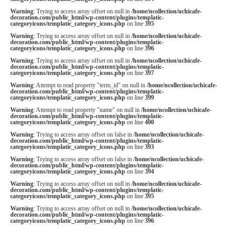
Warning
: Trying to access array offset on null in
/home/ncollection/uchicafe-
decoration.com/public_html/wp-content/plugins/templatic-
categoryicons/templatic_category_icons.php
on line
395
Warning
: Trying to access array offset on null in
/home/ncollection/uchicafe-
decoration.com/public_html/wp-content/plugins/templatic-
categoryicons/templatic_category_icons.php
on line
396
Warning
: Trying to access array offset on null in
/home/ncollection/uchicafe-
decoration.com/public_html/wp-content/plugins/templatic-
categoryicons/templatic_category_icons.php
on line
397
Warning
: Attempt to read property "term_id" on null in
/home/ncollection/uchicafe-
decoration.com/public_html/wp-content/plugins/templatic-
categoryicons/templatic_category_icons.php
on line
399
Warning
: Attempt to read property "name" on null in
/home/ncollection/uchicafe-
decoration.com/public_html/wp-content/plugins/templatic-
categoryicons/templatic_category_icons.php
on line
400
Warning
: Trying to access array offset on false in
/home/ncollection/uchicafe-
decoration.com/public_html/wp-content/plugins/templatic-
categoryicons/templatic_category_icons.php
on line
393
Warning
: Trying to access array offset on false in
/home/ncollection/uchicafe-
decoration.com/public_html/wp-content/plugins/templatic-
categoryicons/templatic_category_icons.php
on line
394
Warning
: Trying to access array offset on null in
/home/ncollection/uchicafe-
decoration.com/public_html/wp-content/plugins/templatic-
categoryicons/templatic_category_icons.php
on line
395
Warning
: Trying to access array offset on null in
/home/ncollection/uchicafe-
decoration.com/public_html/wp-content/plugins/templatic-
categoryicons/templatic_category_icons.php
on line
396