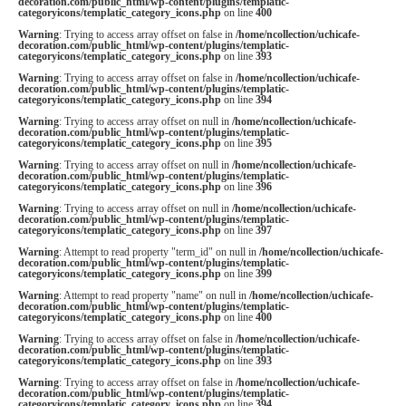
decoration.com/public_html/wp-content/plugins/templatic-
categoryicons/templatic_category_icons.php
on line
400
Warning
: Trying to access array offset on false in
/home/ncollection/uchicafe-
decoration.com/public_html/wp-content/plugins/templatic-
categoryicons/templatic_category_icons.php
on line
393
Warning
: Trying to access array offset on false in
/home/ncollection/uchicafe-
decoration.com/public_html/wp-content/plugins/templatic-
categoryicons/templatic_category_icons.php
on line
394
Warning
: Trying to access array offset on null in
/home/ncollection/uchicafe-
decoration.com/public_html/wp-content/plugins/templatic-
categoryicons/templatic_category_icons.php
on line
395
Warning
: Trying to access array offset on null in
/home/ncollection/uchicafe-
decoration.com/public_html/wp-content/plugins/templatic-
categoryicons/templatic_category_icons.php
on line
396
Warning
: Trying to access array offset on null in
/home/ncollection/uchicafe-
decoration.com/public_html/wp-content/plugins/templatic-
categoryicons/templatic_category_icons.php
on line
397
Warning
: Attempt to read property "term_id" on null in
/home/ncollection/uchicafe-
decoration.com/public_html/wp-content/plugins/templatic-
categoryicons/templatic_category_icons.php
on line
399
Warning
: Attempt to read property "name" on null in
/home/ncollection/uchicafe-
decoration.com/public_html/wp-content/plugins/templatic-
categoryicons/templatic_category_icons.php
on line
400
Warning
: Trying to access array offset on false in
/home/ncollection/uchicafe-
decoration.com/public_html/wp-content/plugins/templatic-
categoryicons/templatic_category_icons.php
on line
393
Warning
: Trying to access array offset on false in
/home/ncollection/uchicafe-
decoration.com/public_html/wp-content/plugins/templatic-
categoryicons/templatic_category_icons.php
on line
394