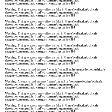
decoration.com/public_html/wp-content/plugins/templatic-
categoryicons/templatic_category_icons.php
on line
400
Warning
: Trying to access array offset on false in
/home/ncollection/uchicafe-
decoration.com/public_html/wp-content/plugins/templatic-
categoryicons/templatic_category_icons.php
on line
393
Warning
: Trying to access array offset on false in
/home/ncollection/uchicafe-
decoration.com/public_html/wp-content/plugins/templatic-
categoryicons/templatic_category_icons.php
on line
394
Warning
: Trying to access array offset on null in
/home/ncollection/uchicafe-
decoration.com/public_html/wp-content/plugins/templatic-
categoryicons/templatic_category_icons.php
on line
395
Warning
: Trying to access array offset on null in
/home/ncollection/uchicafe-
decoration.com/public_html/wp-content/plugins/templatic-
categoryicons/templatic_category_icons.php
on line
396
Warning
: Trying to access array offset on null in
/home/ncollection/uchicafe-
decoration.com/public_html/wp-content/plugins/templatic-
categoryicons/templatic_category_icons.php
on line
397
Warning
: Attempt to read property "term_id" on null in
/home/ncollection/uchicafe-
decoration.com/public_html/wp-content/plugins/templatic-
categoryicons/templatic_category_icons.php
on line
399
Warning
: Attempt to read property "name" on null in
/home/ncollection/uchicafe-
decoration.com/public_html/wp-content/plugins/templatic-
categoryicons/templatic_category_icons.php
on line
400
Warning
: Trying to access array offset on false in
/home/ncollection/uchicafe-
decoration.com/public_html/wp-content/plugins/templatic-
categoryicons/templatic_category_icons.php
on line
393
Warning
: Trying to access array offset on false in
/home/ncollection/uchicafe-
decoration.com/public_html/wp-content/plugins/templatic-
categoryicons/templatic_category_icons.php
on line
394