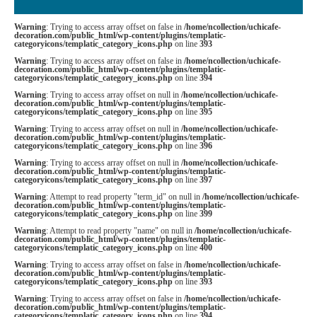
Warning
: Trying to access array offset on false in
/home/ncollection/uchicafe-
decoration.com/public_html/wp-content/plugins/templatic-
categoryicons/templatic_category_icons.php
on line
393
Warning
: Trying to access array offset on false in
/home/ncollection/uchicafe-
decoration.com/public_html/wp-content/plugins/templatic-
categoryicons/templatic_category_icons.php
on line
394
Warning
: Trying to access array offset on null in
/home/ncollection/uchicafe-
decoration.com/public_html/wp-content/plugins/templatic-
categoryicons/templatic_category_icons.php
on line
395
Warning
: Trying to access array offset on null in
/home/ncollection/uchicafe-
decoration.com/public_html/wp-content/plugins/templatic-
categoryicons/templatic_category_icons.php
on line
396
Warning
: Trying to access array offset on null in
/home/ncollection/uchicafe-
decoration.com/public_html/wp-content/plugins/templatic-
categoryicons/templatic_category_icons.php
on line
397
Warning
: Attempt to read property "term_id" on null in
/home/ncollection/uchicafe-
decoration.com/public_html/wp-content/plugins/templatic-
categoryicons/templatic_category_icons.php
on line
399
Warning
: Attempt to read property "name" on null in
/home/ncollection/uchicafe-
decoration.com/public_html/wp-content/plugins/templatic-
categoryicons/templatic_category_icons.php
on line
400
Warning
: Trying to access array offset on false in
/home/ncollection/uchicafe-
decoration.com/public_html/wp-content/plugins/templatic-
categoryicons/templatic_category_icons.php
on line
393
Warning
: Trying to access array offset on false in
/home/ncollection/uchicafe-
decoration.com/public_html/wp-content/plugins/templatic-
categoryicons/templatic_category_icons.php
on line
394