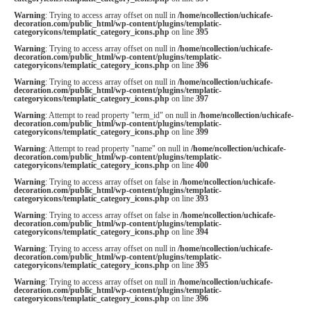
Warning
: Trying to access array offset on null in
/home/ncollection/uchicafe-
decoration.com/public_html/wp-content/plugins/templatic-
categoryicons/templatic_category_icons.php
on line
395
Warning
: Trying to access array offset on null in
/home/ncollection/uchicafe-
decoration.com/public_html/wp-content/plugins/templatic-
categoryicons/templatic_category_icons.php
on line
396
Warning
: Trying to access array offset on null in
/home/ncollection/uchicafe-
decoration.com/public_html/wp-content/plugins/templatic-
categoryicons/templatic_category_icons.php
on line
397
Warning
: Attempt to read property "term_id" on null in
/home/ncollection/uchicafe-
decoration.com/public_html/wp-content/plugins/templatic-
categoryicons/templatic_category_icons.php
on line
399
Warning
: Attempt to read property "name" on null in
/home/ncollection/uchicafe-
decoration.com/public_html/wp-content/plugins/templatic-
categoryicons/templatic_category_icons.php
on line
400
Warning
: Trying to access array offset on false in
/home/ncollection/uchicafe-
decoration.com/public_html/wp-content/plugins/templatic-
categoryicons/templatic_category_icons.php
on line
393
Warning
: Trying to access array offset on false in
/home/ncollection/uchicafe-
decoration.com/public_html/wp-content/plugins/templatic-
categoryicons/templatic_category_icons.php
on line
394
Warning
: Trying to access array offset on null in
/home/ncollection/uchicafe-
decoration.com/public_html/wp-content/plugins/templatic-
categoryicons/templatic_category_icons.php
on line
395
Warning
: Trying to access array offset on null in
/home/ncollection/uchicafe-
decoration.com/public_html/wp-content/plugins/templatic-
categoryicons/templatic_category_icons.php
on line
396