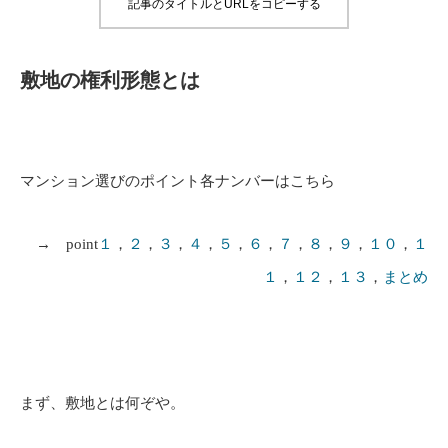
記事のタイトルとURLをコピーする
敷地の権利形態とは
マンション選びのポイント各ナンバーはこちら
→ point
１
，
２
，
３
，
４
，
５
，
６
，
７
，
８
，
９
，
１０
，
１
１
，
１２
，
１３
，
まとめ
まず、敷地とは何ぞや。