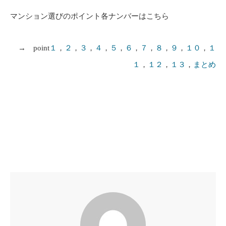
マンション選びのポイント各ナンバーはこちら
→ point
１
，
２
，
３
，
４
，
５
，
６
，
７
，
８
，
９
，
１０
，
１
１
，
１２
，
１３
，
まとめ