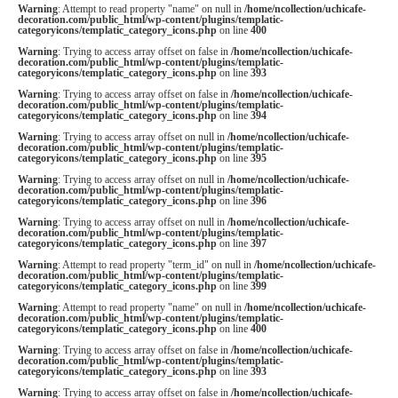
Warning
: Attempt to read property "name" on null in
/home/ncollection/uchicafe-
decoration.com/public_html/wp-content/plugins/templatic-
categoryicons/templatic_category_icons.php
on line
400
Warning
: Trying to access array offset on false in
/home/ncollection/uchicafe-
decoration.com/public_html/wp-content/plugins/templatic-
categoryicons/templatic_category_icons.php
on line
393
Warning
: Trying to access array offset on false in
/home/ncollection/uchicafe-
decoration.com/public_html/wp-content/plugins/templatic-
categoryicons/templatic_category_icons.php
on line
394
Warning
: Trying to access array offset on null in
/home/ncollection/uchicafe-
decoration.com/public_html/wp-content/plugins/templatic-
categoryicons/templatic_category_icons.php
on line
395
Warning
: Trying to access array offset on null in
/home/ncollection/uchicafe-
decoration.com/public_html/wp-content/plugins/templatic-
categoryicons/templatic_category_icons.php
on line
396
Warning
: Trying to access array offset on null in
/home/ncollection/uchicafe-
decoration.com/public_html/wp-content/plugins/templatic-
categoryicons/templatic_category_icons.php
on line
397
Warning
: Attempt to read property "term_id" on null in
/home/ncollection/uchicafe-
decoration.com/public_html/wp-content/plugins/templatic-
categoryicons/templatic_category_icons.php
on line
399
Warning
: Attempt to read property "name" on null in
/home/ncollection/uchicafe-
decoration.com/public_html/wp-content/plugins/templatic-
categoryicons/templatic_category_icons.php
on line
400
Warning
: Trying to access array offset on false in
/home/ncollection/uchicafe-
decoration.com/public_html/wp-content/plugins/templatic-
categoryicons/templatic_category_icons.php
on line
393
Warning
: Trying to access array offset on false in
/home/ncollection/uchicafe-