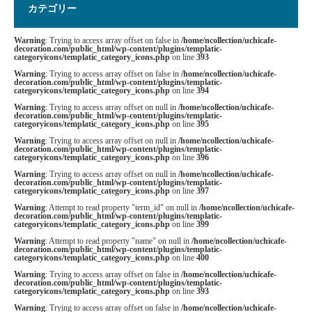
カテゴリー
Warning
: Trying to access array offset on false in
/home/ncollection/uchicafe-
decoration.com/public_html/wp-content/plugins/templatic-
categoryicons/templatic_category_icons.php
on line
393
Warning
: Trying to access array offset on false in
/home/ncollection/uchicafe-
decoration.com/public_html/wp-content/plugins/templatic-
categoryicons/templatic_category_icons.php
on line
394
Warning
: Trying to access array offset on null in
/home/ncollection/uchicafe-
decoration.com/public_html/wp-content/plugins/templatic-
categoryicons/templatic_category_icons.php
on line
395
Warning
: Trying to access array offset on null in
/home/ncollection/uchicafe-
decoration.com/public_html/wp-content/plugins/templatic-
categoryicons/templatic_category_icons.php
on line
396
Warning
: Trying to access array offset on null in
/home/ncollection/uchicafe-
decoration.com/public_html/wp-content/plugins/templatic-
categoryicons/templatic_category_icons.php
on line
397
Warning
: Attempt to read property "term_id" on null in
/home/ncollection/uchicafe-
decoration.com/public_html/wp-content/plugins/templatic-
categoryicons/templatic_category_icons.php
on line
399
Warning
: Attempt to read property "name" on null in
/home/ncollection/uchicafe-
decoration.com/public_html/wp-content/plugins/templatic-
categoryicons/templatic_category_icons.php
on line
400
Warning
: Trying to access array offset on false in
/home/ncollection/uchicafe-
decoration.com/public_html/wp-content/plugins/templatic-
categoryicons/templatic_category_icons.php
on line
393
Warning
: Trying to access array offset on false in
/home/ncollection/uchicafe-