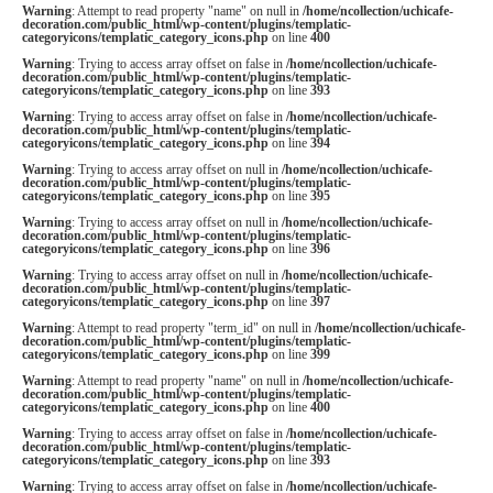
Warning
: Attempt to read property "name" on null in
/home/ncollection/uchicafe-
decoration.com/public_html/wp-content/plugins/templatic-
categoryicons/templatic_category_icons.php
on line
400
Warning
: Trying to access array offset on false in
/home/ncollection/uchicafe-
decoration.com/public_html/wp-content/plugins/templatic-
categoryicons/templatic_category_icons.php
on line
393
Warning
: Trying to access array offset on false in
/home/ncollection/uchicafe-
decoration.com/public_html/wp-content/plugins/templatic-
categoryicons/templatic_category_icons.php
on line
394
Warning
: Trying to access array offset on null in
/home/ncollection/uchicafe-
decoration.com/public_html/wp-content/plugins/templatic-
categoryicons/templatic_category_icons.php
on line
395
Warning
: Trying to access array offset on null in
/home/ncollection/uchicafe-
decoration.com/public_html/wp-content/plugins/templatic-
categoryicons/templatic_category_icons.php
on line
396
Warning
: Trying to access array offset on null in
/home/ncollection/uchicafe-
decoration.com/public_html/wp-content/plugins/templatic-
categoryicons/templatic_category_icons.php
on line
397
Warning
: Attempt to read property "term_id" on null in
/home/ncollection/uchicafe-
decoration.com/public_html/wp-content/plugins/templatic-
categoryicons/templatic_category_icons.php
on line
399
Warning
: Attempt to read property "name" on null in
/home/ncollection/uchicafe-
decoration.com/public_html/wp-content/plugins/templatic-
categoryicons/templatic_category_icons.php
on line
400
Warning
: Trying to access array offset on false in
/home/ncollection/uchicafe-
decoration.com/public_html/wp-content/plugins/templatic-
categoryicons/templatic_category_icons.php
on line
393
Warning
: Trying to access array offset on false in
/home/ncollection/uchicafe-