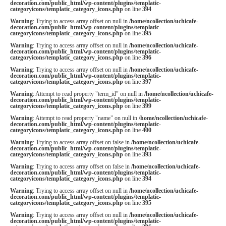
decoration.com/public_html/wp-content/plugins/templatic-
categoryicons/templatic_category_icons.php
on line
394
Warning
: Trying to access array offset on null in
/home/ncollection/uchicafe-
decoration.com/public_html/wp-content/plugins/templatic-
categoryicons/templatic_category_icons.php
on line
395
Warning
: Trying to access array offset on null in
/home/ncollection/uchicafe-
decoration.com/public_html/wp-content/plugins/templatic-
categoryicons/templatic_category_icons.php
on line
396
Warning
: Trying to access array offset on null in
/home/ncollection/uchicafe-
decoration.com/public_html/wp-content/plugins/templatic-
categoryicons/templatic_category_icons.php
on line
397
Warning
: Attempt to read property "term_id" on null in
/home/ncollection/uchicafe-
decoration.com/public_html/wp-content/plugins/templatic-
categoryicons/templatic_category_icons.php
on line
399
Warning
: Attempt to read property "name" on null in
/home/ncollection/uchicafe-
decoration.com/public_html/wp-content/plugins/templatic-
categoryicons/templatic_category_icons.php
on line
400
Warning
: Trying to access array offset on false in
/home/ncollection/uchicafe-
decoration.com/public_html/wp-content/plugins/templatic-
categoryicons/templatic_category_icons.php
on line
393
Warning
: Trying to access array offset on false in
/home/ncollection/uchicafe-
decoration.com/public_html/wp-content/plugins/templatic-
categoryicons/templatic_category_icons.php
on line
394
Warning
: Trying to access array offset on null in
/home/ncollection/uchicafe-
decoration.com/public_html/wp-content/plugins/templatic-
categoryicons/templatic_category_icons.php
on line
395
Warning
: Trying to access array offset on null in
/home/ncollection/uchicafe-
decoration.com/public_html/wp-content/plugins/templatic-