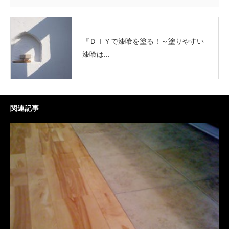
『ＤＩＹで漆喰を塗る！～塗りやすい
漆喰は...
関連記事