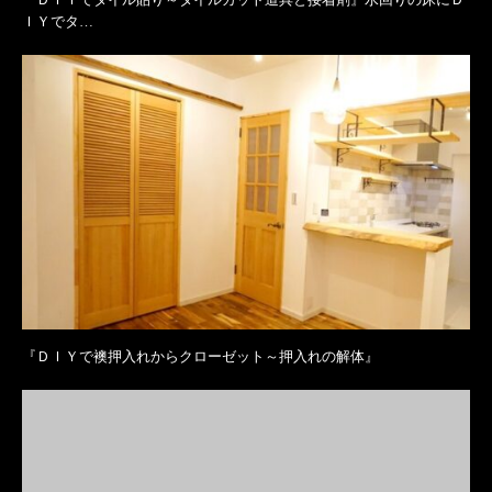
ＩＹでタ…
『ＤＩＹで襖押入れからクローゼット～押入れの解体』