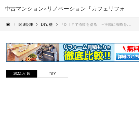
中古マンション×リノベーション『カフェリフォ
関連記事
DIY
,
壁
『ＤＩＹで漆喰を塗る！～実際に漆喰を塗ってみる！』壁のリフォーム
ーム』
2022.07.16
DIY