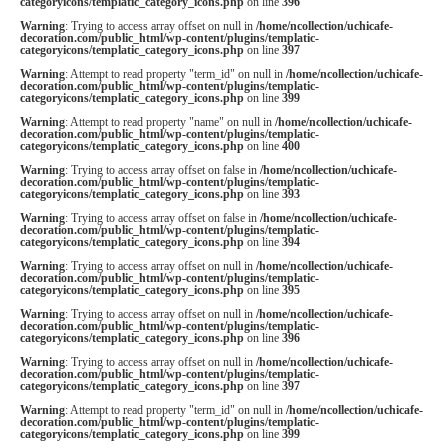
categoryicons/templatic_category_icons.php
on line
396
Warning
: Trying to access array offset on null in
/home/ncollection/uchicafe-
decoration.com/public_html/wp-content/plugins/templatic-
categoryicons/templatic_category_icons.php
on line
397
Warning
: Attempt to read property "term_id" on null in
/home/ncollection/uchicafe-
decoration.com/public_html/wp-content/plugins/templatic-
categoryicons/templatic_category_icons.php
on line
399
Warning
: Attempt to read property "name" on null in
/home/ncollection/uchicafe-
decoration.com/public_html/wp-content/plugins/templatic-
categoryicons/templatic_category_icons.php
on line
400
Warning
: Trying to access array offset on false in
/home/ncollection/uchicafe-
decoration.com/public_html/wp-content/plugins/templatic-
categoryicons/templatic_category_icons.php
on line
393
Warning
: Trying to access array offset on false in
/home/ncollection/uchicafe-
decoration.com/public_html/wp-content/plugins/templatic-
categoryicons/templatic_category_icons.php
on line
394
Warning
: Trying to access array offset on null in
/home/ncollection/uchicafe-
decoration.com/public_html/wp-content/plugins/templatic-
categoryicons/templatic_category_icons.php
on line
395
Warning
: Trying to access array offset on null in
/home/ncollection/uchicafe-
decoration.com/public_html/wp-content/plugins/templatic-
categoryicons/templatic_category_icons.php
on line
396
Warning
: Trying to access array offset on null in
/home/ncollection/uchicafe-
decoration.com/public_html/wp-content/plugins/templatic-
categoryicons/templatic_category_icons.php
on line
397
Warning
: Attempt to read property "term_id" on null in
/home/ncollection/uchicafe-
decoration.com/public_html/wp-content/plugins/templatic-
categoryicons/templatic_category_icons.php
on line
399