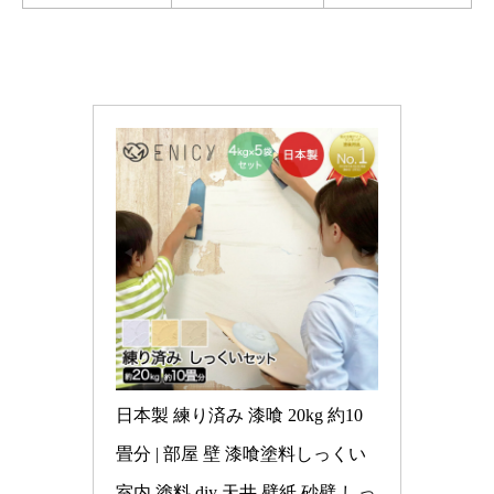
日本製 練り済み 漆喰 20kg 約10
畳分 | 部屋 壁 漆喰塗料しっくい 
室内 塗料 diy 天井 壁紙 砂壁 しっ