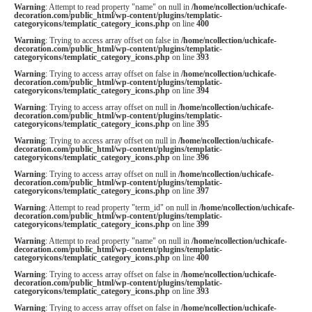
Warning
: Attempt to read property "name" on null in
/home/ncollection/uchicafe-
decoration.com/public_html/wp-content/plugins/templatic-
categoryicons/templatic_category_icons.php
on line
400
Warning
: Trying to access array offset on false in
/home/ncollection/uchicafe-
decoration.com/public_html/wp-content/plugins/templatic-
categoryicons/templatic_category_icons.php
on line
393
Warning
: Trying to access array offset on false in
/home/ncollection/uchicafe-
decoration.com/public_html/wp-content/plugins/templatic-
categoryicons/templatic_category_icons.php
on line
394
Warning
: Trying to access array offset on null in
/home/ncollection/uchicafe-
decoration.com/public_html/wp-content/plugins/templatic-
categoryicons/templatic_category_icons.php
on line
395
Warning
: Trying to access array offset on null in
/home/ncollection/uchicafe-
decoration.com/public_html/wp-content/plugins/templatic-
categoryicons/templatic_category_icons.php
on line
396
Warning
: Trying to access array offset on null in
/home/ncollection/uchicafe-
decoration.com/public_html/wp-content/plugins/templatic-
categoryicons/templatic_category_icons.php
on line
397
Warning
: Attempt to read property "term_id" on null in
/home/ncollection/uchicafe-
decoration.com/public_html/wp-content/plugins/templatic-
categoryicons/templatic_category_icons.php
on line
399
Warning
: Attempt to read property "name" on null in
/home/ncollection/uchicafe-
decoration.com/public_html/wp-content/plugins/templatic-
categoryicons/templatic_category_icons.php
on line
400
Warning
: Trying to access array offset on false in
/home/ncollection/uchicafe-
decoration.com/public_html/wp-content/plugins/templatic-
categoryicons/templatic_category_icons.php
on line
393
Warning
: Trying to access array offset on false in
/home/ncollection/uchicafe-