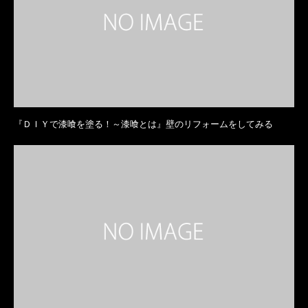
『ＤＩＹで漆喰を塗る！～漆喰とは』壁のリフォームをしてみる