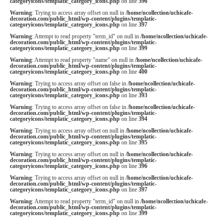
categoryicons/templatic_category_icons.php
on line
396
Warning
: Trying to access array offset on null in
/home/ncollection/uchicafe-
decoration.com/public_html/wp-content/plugins/templatic-
categoryicons/templatic_category_icons.php
on line
397
Warning
: Attempt to read property "term_id" on null in
/home/ncollection/uchicafe-
decoration.com/public_html/wp-content/plugins/templatic-
categoryicons/templatic_category_icons.php
on line
399
Warning
: Attempt to read property "name" on null in
/home/ncollection/uchicafe-
decoration.com/public_html/wp-content/plugins/templatic-
categoryicons/templatic_category_icons.php
on line
400
Warning
: Trying to access array offset on false in
/home/ncollection/uchicafe-
decoration.com/public_html/wp-content/plugins/templatic-
categoryicons/templatic_category_icons.php
on line
393
Warning
: Trying to access array offset on false in
/home/ncollection/uchicafe-
decoration.com/public_html/wp-content/plugins/templatic-
categoryicons/templatic_category_icons.php
on line
394
Warning
: Trying to access array offset on null in
/home/ncollection/uchicafe-
decoration.com/public_html/wp-content/plugins/templatic-
categoryicons/templatic_category_icons.php
on line
395
Warning
: Trying to access array offset on null in
/home/ncollection/uchicafe-
decoration.com/public_html/wp-content/plugins/templatic-
categoryicons/templatic_category_icons.php
on line
396
Warning
: Trying to access array offset on null in
/home/ncollection/uchicafe-
decoration.com/public_html/wp-content/plugins/templatic-
categoryicons/templatic_category_icons.php
on line
397
Warning
: Attempt to read property "term_id" on null in
/home/ncollection/uchicafe-
decoration.com/public_html/wp-content/plugins/templatic-
categoryicons/templatic_category_icons.php
on line
399