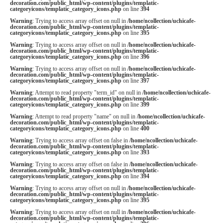
decoration.com/public_html/wp-content/plugins/templatic-
categoryicons/templatic_category_icons.php
on line
394
Warning
: Trying to access array offset on null in
/home/ncollection/uchicafe-
decoration.com/public_html/wp-content/plugins/templatic-
categoryicons/templatic_category_icons.php
on line
395
Warning
: Trying to access array offset on null in
/home/ncollection/uchicafe-
decoration.com/public_html/wp-content/plugins/templatic-
categoryicons/templatic_category_icons.php
on line
396
Warning
: Trying to access array offset on null in
/home/ncollection/uchicafe-
decoration.com/public_html/wp-content/plugins/templatic-
categoryicons/templatic_category_icons.php
on line
397
Warning
: Attempt to read property "term_id" on null in
/home/ncollection/uchicafe-
decoration.com/public_html/wp-content/plugins/templatic-
categoryicons/templatic_category_icons.php
on line
399
Warning
: Attempt to read property "name" on null in
/home/ncollection/uchicafe-
decoration.com/public_html/wp-content/plugins/templatic-
categoryicons/templatic_category_icons.php
on line
400
Warning
: Trying to access array offset on false in
/home/ncollection/uchicafe-
decoration.com/public_html/wp-content/plugins/templatic-
categoryicons/templatic_category_icons.php
on line
393
Warning
: Trying to access array offset on false in
/home/ncollection/uchicafe-
decoration.com/public_html/wp-content/plugins/templatic-
categoryicons/templatic_category_icons.php
on line
394
Warning
: Trying to access array offset on null in
/home/ncollection/uchicafe-
decoration.com/public_html/wp-content/plugins/templatic-
categoryicons/templatic_category_icons.php
on line
395
Warning
: Trying to access array offset on null in
/home/ncollection/uchicafe-
decoration.com/public_html/wp-content/plugins/templatic-