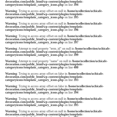
decoration.com/public_html/wp-content/plugins/templatic-
categoryicons/templatic_category_icons.php
on line
394
Warning
: Trying to access array offset on null in
/home/ncollection/uchicafe-
decoration.com/public_html/wp-content/plugins/templatic-
categoryicons/templatic_category_icons.php
on line
395
Warning
: Trying to access array offset on null in
/home/ncollection/uchicafe-
decoration.com/public_html/wp-content/plugins/templatic-
categoryicons/templatic_category_icons.php
on line
396
Warning
: Trying to access array offset on null in
/home/ncollection/uchicafe-
decoration.com/public_html/wp-content/plugins/templatic-
categoryicons/templatic_category_icons.php
on line
397
Warning
: Attempt to read property "term_id" on null in
/home/ncollection/uchicafe-
decoration.com/public_html/wp-content/plugins/templatic-
categoryicons/templatic_category_icons.php
on line
399
Warning
: Attempt to read property "name" on null in
/home/ncollection/uchicafe-
decoration.com/public_html/wp-content/plugins/templatic-
categoryicons/templatic_category_icons.php
on line
400
Warning
: Trying to access array offset on false in
/home/ncollection/uchicafe-
decoration.com/public_html/wp-content/plugins/templatic-
categoryicons/templatic_category_icons.php
on line
393
Warning
: Trying to access array offset on false in
/home/ncollection/uchicafe-
decoration.com/public_html/wp-content/plugins/templatic-
categoryicons/templatic_category_icons.php
on line
394
Warning
: Trying to access array offset on null in
/home/ncollection/uchicafe-
decoration.com/public_html/wp-content/plugins/templatic-
categoryicons/templatic_category_icons.php
on line
395
Warning
: Trying to access array offset on null in
/home/ncollection/uchicafe-
decoration.com/public_html/wp-content/plugins/templatic-