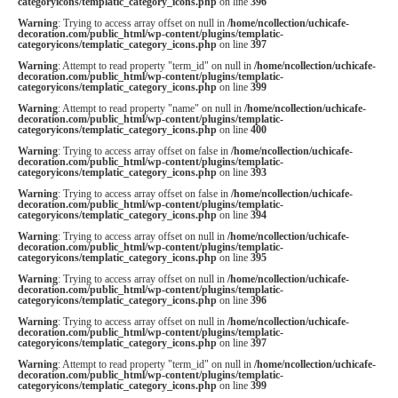
categoryicons/templatic_category_icons.php
on line
396
Warning
: Trying to access array offset on null in
/home/ncollection/uchicafe-
decoration.com/public_html/wp-content/plugins/templatic-
categoryicons/templatic_category_icons.php
on line
397
Warning
: Attempt to read property "term_id" on null in
/home/ncollection/uchicafe-
decoration.com/public_html/wp-content/plugins/templatic-
categoryicons/templatic_category_icons.php
on line
399
Warning
: Attempt to read property "name" on null in
/home/ncollection/uchicafe-
decoration.com/public_html/wp-content/plugins/templatic-
categoryicons/templatic_category_icons.php
on line
400
Warning
: Trying to access array offset on false in
/home/ncollection/uchicafe-
decoration.com/public_html/wp-content/plugins/templatic-
categoryicons/templatic_category_icons.php
on line
393
Warning
: Trying to access array offset on false in
/home/ncollection/uchicafe-
decoration.com/public_html/wp-content/plugins/templatic-
categoryicons/templatic_category_icons.php
on line
394
Warning
: Trying to access array offset on null in
/home/ncollection/uchicafe-
decoration.com/public_html/wp-content/plugins/templatic-
categoryicons/templatic_category_icons.php
on line
395
Warning
: Trying to access array offset on null in
/home/ncollection/uchicafe-
decoration.com/public_html/wp-content/plugins/templatic-
categoryicons/templatic_category_icons.php
on line
396
Warning
: Trying to access array offset on null in
/home/ncollection/uchicafe-
decoration.com/public_html/wp-content/plugins/templatic-
categoryicons/templatic_category_icons.php
on line
397
Warning
: Attempt to read property "term_id" on null in
/home/ncollection/uchicafe-
decoration.com/public_html/wp-content/plugins/templatic-
categoryicons/templatic_category_icons.php
on line
399