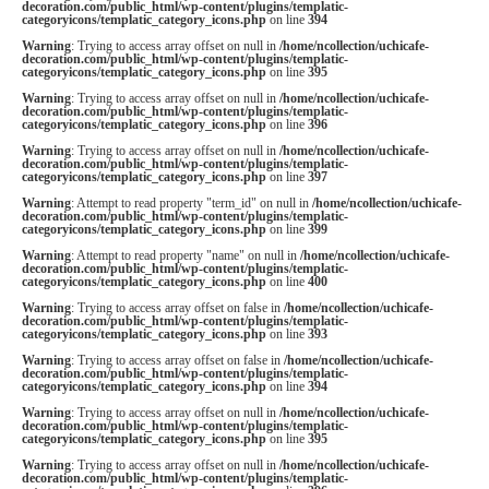
decoration.com/public_html/wp-content/plugins/templatic-
categoryicons/templatic_category_icons.php
on line
394
Warning
: Trying to access array offset on null in
/home/ncollection/uchicafe-
decoration.com/public_html/wp-content/plugins/templatic-
categoryicons/templatic_category_icons.php
on line
395
Warning
: Trying to access array offset on null in
/home/ncollection/uchicafe-
decoration.com/public_html/wp-content/plugins/templatic-
categoryicons/templatic_category_icons.php
on line
396
Warning
: Trying to access array offset on null in
/home/ncollection/uchicafe-
decoration.com/public_html/wp-content/plugins/templatic-
categoryicons/templatic_category_icons.php
on line
397
Warning
: Attempt to read property "term_id" on null in
/home/ncollection/uchicafe-
decoration.com/public_html/wp-content/plugins/templatic-
categoryicons/templatic_category_icons.php
on line
399
Warning
: Attempt to read property "name" on null in
/home/ncollection/uchicafe-
decoration.com/public_html/wp-content/plugins/templatic-
categoryicons/templatic_category_icons.php
on line
400
Warning
: Trying to access array offset on false in
/home/ncollection/uchicafe-
decoration.com/public_html/wp-content/plugins/templatic-
categoryicons/templatic_category_icons.php
on line
393
Warning
: Trying to access array offset on false in
/home/ncollection/uchicafe-
decoration.com/public_html/wp-content/plugins/templatic-
categoryicons/templatic_category_icons.php
on line
394
Warning
: Trying to access array offset on null in
/home/ncollection/uchicafe-
decoration.com/public_html/wp-content/plugins/templatic-
categoryicons/templatic_category_icons.php
on line
395
Warning
: Trying to access array offset on null in
/home/ncollection/uchicafe-
decoration.com/public_html/wp-content/plugins/templatic-