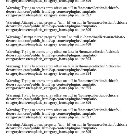
categoryicons/templatic_category_icons.php
on line
396
Warning
: Trying to access array offset on null in
/home/ncollection/uchicafe-
decoration.com/public_html/wp-content/plugins/templatic-
categoryicons/templatic_category_icons.php
on line
397
Warning
: Attempt to read property "term_id" on null in
/home/ncollection/uchicafe-
decoration.com/public_html/wp-content/plugins/templatic-
categoryicons/templatic_category_icons.php
on line
399
Warning
: Attempt to read property "name" on null in
/home/ncollection/uchicafe-
decoration.com/public_html/wp-content/plugins/templatic-
categoryicons/templatic_category_icons.php
on line
400
Warning
: Trying to access array offset on false in
/home/ncollection/uchicafe-
decoration.com/public_html/wp-content/plugins/templatic-
categoryicons/templatic_category_icons.php
on line
393
Warning
: Trying to access array offset on false in
/home/ncollection/uchicafe-
decoration.com/public_html/wp-content/plugins/templatic-
categoryicons/templatic_category_icons.php
on line
394
Warning
: Trying to access array offset on null in
/home/ncollection/uchicafe-
decoration.com/public_html/wp-content/plugins/templatic-
categoryicons/templatic_category_icons.php
on line
395
Warning
: Trying to access array offset on null in
/home/ncollection/uchicafe-
decoration.com/public_html/wp-content/plugins/templatic-
categoryicons/templatic_category_icons.php
on line
396
Warning
: Trying to access array offset on null in
/home/ncollection/uchicafe-
decoration.com/public_html/wp-content/plugins/templatic-
categoryicons/templatic_category_icons.php
on line
397
Warning
: Attempt to read property "term_id" on null in
/home/ncollection/uchicafe-
decoration.com/public_html/wp-content/plugins/templatic-
categoryicons/templatic_category_icons.php
on line
399