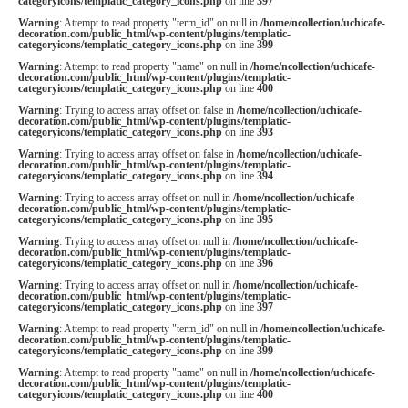
categoryicons/templatic_category_icons.php
on line
397
Warning
: Attempt to read property "term_id" on null in
/home/ncollection/uchicafe-
decoration.com/public_html/wp-content/plugins/templatic-
categoryicons/templatic_category_icons.php
on line
399
Warning
: Attempt to read property "name" on null in
/home/ncollection/uchicafe-
decoration.com/public_html/wp-content/plugins/templatic-
categoryicons/templatic_category_icons.php
on line
400
Warning
: Trying to access array offset on false in
/home/ncollection/uchicafe-
decoration.com/public_html/wp-content/plugins/templatic-
categoryicons/templatic_category_icons.php
on line
393
Warning
: Trying to access array offset on false in
/home/ncollection/uchicafe-
decoration.com/public_html/wp-content/plugins/templatic-
categoryicons/templatic_category_icons.php
on line
394
Warning
: Trying to access array offset on null in
/home/ncollection/uchicafe-
decoration.com/public_html/wp-content/plugins/templatic-
categoryicons/templatic_category_icons.php
on line
395
Warning
: Trying to access array offset on null in
/home/ncollection/uchicafe-
decoration.com/public_html/wp-content/plugins/templatic-
categoryicons/templatic_category_icons.php
on line
396
Warning
: Trying to access array offset on null in
/home/ncollection/uchicafe-
decoration.com/public_html/wp-content/plugins/templatic-
categoryicons/templatic_category_icons.php
on line
397
Warning
: Attempt to read property "term_id" on null in
/home/ncollection/uchicafe-
decoration.com/public_html/wp-content/plugins/templatic-
categoryicons/templatic_category_icons.php
on line
399
Warning
: Attempt to read property "name" on null in
/home/ncollection/uchicafe-
decoration.com/public_html/wp-content/plugins/templatic-
categoryicons/templatic_category_icons.php
on line
400