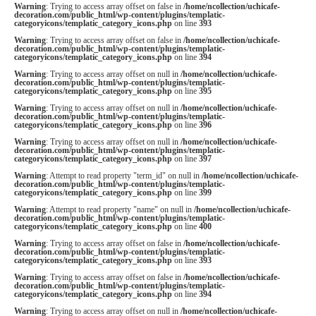
Warning
: Trying to access array offset on false in
/home/ncollection/uchicafe-
decoration.com/public_html/wp-content/plugins/templatic-
categoryicons/templatic_category_icons.php
on line
393
Warning
: Trying to access array offset on false in
/home/ncollection/uchicafe-
decoration.com/public_html/wp-content/plugins/templatic-
categoryicons/templatic_category_icons.php
on line
394
Warning
: Trying to access array offset on null in
/home/ncollection/uchicafe-
decoration.com/public_html/wp-content/plugins/templatic-
categoryicons/templatic_category_icons.php
on line
395
Warning
: Trying to access array offset on null in
/home/ncollection/uchicafe-
decoration.com/public_html/wp-content/plugins/templatic-
categoryicons/templatic_category_icons.php
on line
396
Warning
: Trying to access array offset on null in
/home/ncollection/uchicafe-
decoration.com/public_html/wp-content/plugins/templatic-
categoryicons/templatic_category_icons.php
on line
397
Warning
: Attempt to read property "term_id" on null in
/home/ncollection/uchicafe-
decoration.com/public_html/wp-content/plugins/templatic-
categoryicons/templatic_category_icons.php
on line
399
Warning
: Attempt to read property "name" on null in
/home/ncollection/uchicafe-
decoration.com/public_html/wp-content/plugins/templatic-
categoryicons/templatic_category_icons.php
on line
400
Warning
: Trying to access array offset on false in
/home/ncollection/uchicafe-
decoration.com/public_html/wp-content/plugins/templatic-
categoryicons/templatic_category_icons.php
on line
393
Warning
: Trying to access array offset on false in
/home/ncollection/uchicafe-
decoration.com/public_html/wp-content/plugins/templatic-
categoryicons/templatic_category_icons.php
on line
394
Warning
: Trying to access array offset on null in
/home/ncollection/uchicafe-