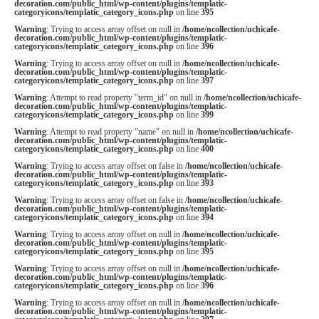
decoration.com/public_html/wp-content/plugins/templatic-
categoryicons/templatic_category_icons.php
on line
395
Warning
: Trying to access array offset on null in
/home/ncollection/uchicafe-
decoration.com/public_html/wp-content/plugins/templatic-
categoryicons/templatic_category_icons.php
on line
396
Warning
: Trying to access array offset on null in
/home/ncollection/uchicafe-
decoration.com/public_html/wp-content/plugins/templatic-
categoryicons/templatic_category_icons.php
on line
397
Warning
: Attempt to read property "term_id" on null in
/home/ncollection/uchicafe-
decoration.com/public_html/wp-content/plugins/templatic-
categoryicons/templatic_category_icons.php
on line
399
Warning
: Attempt to read property "name" on null in
/home/ncollection/uchicafe-
decoration.com/public_html/wp-content/plugins/templatic-
categoryicons/templatic_category_icons.php
on line
400
Warning
: Trying to access array offset on false in
/home/ncollection/uchicafe-
decoration.com/public_html/wp-content/plugins/templatic-
categoryicons/templatic_category_icons.php
on line
393
Warning
: Trying to access array offset on false in
/home/ncollection/uchicafe-
decoration.com/public_html/wp-content/plugins/templatic-
categoryicons/templatic_category_icons.php
on line
394
Warning
: Trying to access array offset on null in
/home/ncollection/uchicafe-
decoration.com/public_html/wp-content/plugins/templatic-
categoryicons/templatic_category_icons.php
on line
395
Warning
: Trying to access array offset on null in
/home/ncollection/uchicafe-
decoration.com/public_html/wp-content/plugins/templatic-
categoryicons/templatic_category_icons.php
on line
396
Warning
: Trying to access array offset on null in
/home/ncollection/uchicafe-
decoration.com/public_html/wp-content/plugins/templatic-