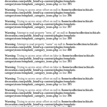
decoration.com/public_html/wp-content/plugins/templatic-
categoryicons/templatic_category_icons.php
on line
395
Warning
: Trying to access array offset on null in
/home/ncollection/uchicafe-
decoration.com/public_html/wp-content/plugins/templatic-
categoryicons/templatic_category_icons.php
on line
396
Warning
: Trying to access array offset on null in
/home/ncollection/uchicafe-
decoration.com/public_html/wp-content/plugins/templatic-
categoryicons/templatic_category_icons.php
on line
397
Warning
: Attempt to read property "term_id" on null in
/home/ncollection/uchicafe-
decoration.com/public_html/wp-content/plugins/templatic-
categoryicons/templatic_category_icons.php
on line
399
Warning
: Attempt to read property "name" on null in
/home/ncollection/uchicafe-
decoration.com/public_html/wp-content/plugins/templatic-
categoryicons/templatic_category_icons.php
on line
400
Warning
: Trying to access array offset on false in
/home/ncollection/uchicafe-
decoration.com/public_html/wp-content/plugins/templatic-
categoryicons/templatic_category_icons.php
on line
393
Warning
: Trying to access array offset on false in
/home/ncollection/uchicafe-
decoration.com/public_html/wp-content/plugins/templatic-
categoryicons/templatic_category_icons.php
on line
394
Warning
: Trying to access array offset on null in
/home/ncollection/uchicafe-
decoration.com/public_html/wp-content/plugins/templatic-
categoryicons/templatic_category_icons.php
on line
395
Warning
: Trying to access array offset on null in
/home/ncollection/uchicafe-
decoration.com/public_html/wp-content/plugins/templatic-
categoryicons/templatic_category_icons.php
on line
396
Warning
: Trying to access array offset on null in
/home/ncollection/uchicafe-
decoration.com/public_html/wp-content/plugins/templatic-