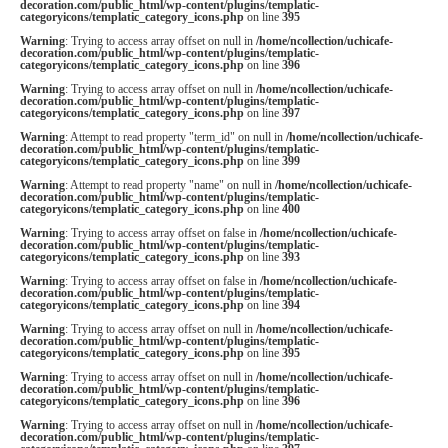
decoration.com/public_html/wp-content/plugins/templatic-
categoryicons/templatic_category_icons.php
on line
395
Warning
: Trying to access array offset on null in
/home/ncollection/uchicafe-
decoration.com/public_html/wp-content/plugins/templatic-
categoryicons/templatic_category_icons.php
on line
396
Warning
: Trying to access array offset on null in
/home/ncollection/uchicafe-
decoration.com/public_html/wp-content/plugins/templatic-
categoryicons/templatic_category_icons.php
on line
397
Warning
: Attempt to read property "term_id" on null in
/home/ncollection/uchicafe-
decoration.com/public_html/wp-content/plugins/templatic-
categoryicons/templatic_category_icons.php
on line
399
Warning
: Attempt to read property "name" on null in
/home/ncollection/uchicafe-
decoration.com/public_html/wp-content/plugins/templatic-
categoryicons/templatic_category_icons.php
on line
400
Warning
: Trying to access array offset on false in
/home/ncollection/uchicafe-
decoration.com/public_html/wp-content/plugins/templatic-
categoryicons/templatic_category_icons.php
on line
393
Warning
: Trying to access array offset on false in
/home/ncollection/uchicafe-
decoration.com/public_html/wp-content/plugins/templatic-
categoryicons/templatic_category_icons.php
on line
394
Warning
: Trying to access array offset on null in
/home/ncollection/uchicafe-
decoration.com/public_html/wp-content/plugins/templatic-
categoryicons/templatic_category_icons.php
on line
395
Warning
: Trying to access array offset on null in
/home/ncollection/uchicafe-
decoration.com/public_html/wp-content/plugins/templatic-
categoryicons/templatic_category_icons.php
on line
396
Warning
: Trying to access array offset on null in
/home/ncollection/uchicafe-
decoration.com/public_html/wp-content/plugins/templatic-