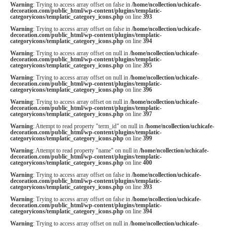
Warning
: Trying to access array offset on false in
/home/ncollection/uchicafe-
decoration.com/public_html/wp-content/plugins/templatic-
categoryicons/templatic_category_icons.php
on line
393
Warning
: Trying to access array offset on false in
/home/ncollection/uchicafe-
decoration.com/public_html/wp-content/plugins/templatic-
categoryicons/templatic_category_icons.php
on line
394
Warning
: Trying to access array offset on null in
/home/ncollection/uchicafe-
decoration.com/public_html/wp-content/plugins/templatic-
categoryicons/templatic_category_icons.php
on line
395
Warning
: Trying to access array offset on null in
/home/ncollection/uchicafe-
decoration.com/public_html/wp-content/plugins/templatic-
categoryicons/templatic_category_icons.php
on line
396
Warning
: Trying to access array offset on null in
/home/ncollection/uchicafe-
decoration.com/public_html/wp-content/plugins/templatic-
categoryicons/templatic_category_icons.php
on line
397
Warning
: Attempt to read property "term_id" on null in
/home/ncollection/uchicafe-
decoration.com/public_html/wp-content/plugins/templatic-
categoryicons/templatic_category_icons.php
on line
399
Warning
: Attempt to read property "name" on null in
/home/ncollection/uchicafe-
decoration.com/public_html/wp-content/plugins/templatic-
categoryicons/templatic_category_icons.php
on line
400
Warning
: Trying to access array offset on false in
/home/ncollection/uchicafe-
decoration.com/public_html/wp-content/plugins/templatic-
categoryicons/templatic_category_icons.php
on line
393
Warning
: Trying to access array offset on false in
/home/ncollection/uchicafe-
decoration.com/public_html/wp-content/plugins/templatic-
categoryicons/templatic_category_icons.php
on line
394
Warning
: Trying to access array offset on null in
/home/ncollection/uchicafe-