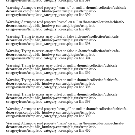
categoryicons/templatic_category_icons.php
on line
397
Warning
: Attempt to read property "term_id" on null in
/home/ncollection/uchicafe-
decoration.com/public_html/wp-content/plugins/templatic-
categoryicons/templatic_category_icons.php
on line
399
Warning
: Attempt to read property "name" on null in
/home/ncollection/uchicafe-
decoration.com/public_html/wp-content/plugins/templatic-
categoryicons/templatic_category_icons.php
on line
400
Warning
: Trying to access array offset on false in
/home/ncollection/uchicafe-
decoration.com/public_html/wp-content/plugins/templatic-
categoryicons/templatic_category_icons.php
on line
393
Warning
: Trying to access array offset on false in
/home/ncollection/uchicafe-
decoration.com/public_html/wp-content/plugins/templatic-
categoryicons/templatic_category_icons.php
on line
394
Warning
: Trying to access array offset on null in
/home/ncollection/uchicafe-
decoration.com/public_html/wp-content/plugins/templatic-
categoryicons/templatic_category_icons.php
on line
395
Warning
: Trying to access array offset on null in
/home/ncollection/uchicafe-
decoration.com/public_html/wp-content/plugins/templatic-
categoryicons/templatic_category_icons.php
on line
396
Warning
: Trying to access array offset on null in
/home/ncollection/uchicafe-
decoration.com/public_html/wp-content/plugins/templatic-
categoryicons/templatic_category_icons.php
on line
397
Warning
: Attempt to read property "term_id" on null in
/home/ncollection/uchicafe-
decoration.com/public_html/wp-content/plugins/templatic-
categoryicons/templatic_category_icons.php
on line
399
Warning
: Attempt to read property "name" on null in
/home/ncollection/uchicafe-
decoration.com/public_html/wp-content/plugins/templatic-
categoryicons/templatic_category_icons.php
on line
400