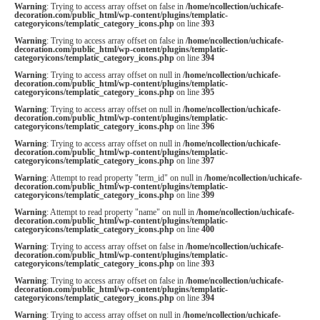
Warning
: Trying to access array offset on false in
/home/ncollection/uchicafe-
decoration.com/public_html/wp-content/plugins/templatic-
categoryicons/templatic_category_icons.php
on line
393
Warning
: Trying to access array offset on false in
/home/ncollection/uchicafe-
decoration.com/public_html/wp-content/plugins/templatic-
categoryicons/templatic_category_icons.php
on line
394
Warning
: Trying to access array offset on null in
/home/ncollection/uchicafe-
decoration.com/public_html/wp-content/plugins/templatic-
categoryicons/templatic_category_icons.php
on line
395
Warning
: Trying to access array offset on null in
/home/ncollection/uchicafe-
decoration.com/public_html/wp-content/plugins/templatic-
categoryicons/templatic_category_icons.php
on line
396
Warning
: Trying to access array offset on null in
/home/ncollection/uchicafe-
decoration.com/public_html/wp-content/plugins/templatic-
categoryicons/templatic_category_icons.php
on line
397
Warning
: Attempt to read property "term_id" on null in
/home/ncollection/uchicafe-
decoration.com/public_html/wp-content/plugins/templatic-
categoryicons/templatic_category_icons.php
on line
399
Warning
: Attempt to read property "name" on null in
/home/ncollection/uchicafe-
decoration.com/public_html/wp-content/plugins/templatic-
categoryicons/templatic_category_icons.php
on line
400
Warning
: Trying to access array offset on false in
/home/ncollection/uchicafe-
decoration.com/public_html/wp-content/plugins/templatic-
categoryicons/templatic_category_icons.php
on line
393
Warning
: Trying to access array offset on false in
/home/ncollection/uchicafe-
decoration.com/public_html/wp-content/plugins/templatic-
categoryicons/templatic_category_icons.php
on line
394
Warning
: Trying to access array offset on null in
/home/ncollection/uchicafe-