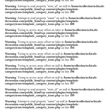
categoryicons/templatic_category_icons.php
on line
397
Warning
: Attempt to read property "term_id" on null in
/home/ncollection/uchicafe-
decoration.com/public_html/wp-content/plugins/templatic-
categoryicons/templatic_category_icons.php
on line
399
Warning
: Attempt to read property "name" on null in
/home/ncollection/uchicafe-
decoration.com/public_html/wp-content/plugins/templatic-
categoryicons/templatic_category_icons.php
on line
400
Warning
: Trying to access array offset on false in
/home/ncollection/uchicafe-
decoration.com/public_html/wp-content/plugins/templatic-
categoryicons/templatic_category_icons.php
on line
393
Warning
: Trying to access array offset on false in
/home/ncollection/uchicafe-
decoration.com/public_html/wp-content/plugins/templatic-
categoryicons/templatic_category_icons.php
on line
394
Warning
: Trying to access array offset on null in
/home/ncollection/uchicafe-
decoration.com/public_html/wp-content/plugins/templatic-
categoryicons/templatic_category_icons.php
on line
395
Warning
: Trying to access array offset on null in
/home/ncollection/uchicafe-
decoration.com/public_html/wp-content/plugins/templatic-
categoryicons/templatic_category_icons.php
on line
396
Warning
: Trying to access array offset on null in
/home/ncollection/uchicafe-
decoration.com/public_html/wp-content/plugins/templatic-
categoryicons/templatic_category_icons.php
on line
397
Warning
: Attempt to read property "term_id" on null in
/home/ncollection/uchicafe-
decoration.com/public_html/wp-content/plugins/templatic-
categoryicons/templatic_category_icons.php
on line
399
Warning
: Attempt to read property "name" on null in
/home/ncollection/uchicafe-
decoration.com/public_html/wp-content/plugins/templatic-
categoryicons/templatic_category_icons.php
on line
400