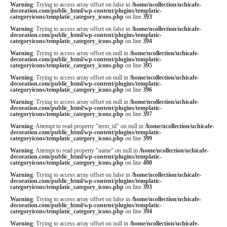
Warning
: Trying to access array offset on false in
/home/ncollection/uchicafe-
decoration.com/public_html/wp-content/plugins/templatic-
categoryicons/templatic_category_icons.php
on line
393
Warning
: Trying to access array offset on false in
/home/ncollection/uchicafe-
decoration.com/public_html/wp-content/plugins/templatic-
categoryicons/templatic_category_icons.php
on line
394
Warning
: Trying to access array offset on null in
/home/ncollection/uchicafe-
decoration.com/public_html/wp-content/plugins/templatic-
categoryicons/templatic_category_icons.php
on line
395
Warning
: Trying to access array offset on null in
/home/ncollection/uchicafe-
decoration.com/public_html/wp-content/plugins/templatic-
categoryicons/templatic_category_icons.php
on line
396
Warning
: Trying to access array offset on null in
/home/ncollection/uchicafe-
decoration.com/public_html/wp-content/plugins/templatic-
categoryicons/templatic_category_icons.php
on line
397
Warning
: Attempt to read property "term_id" on null in
/home/ncollection/uchicafe-
decoration.com/public_html/wp-content/plugins/templatic-
categoryicons/templatic_category_icons.php
on line
399
Warning
: Attempt to read property "name" on null in
/home/ncollection/uchicafe-
decoration.com/public_html/wp-content/plugins/templatic-
categoryicons/templatic_category_icons.php
on line
400
Warning
: Trying to access array offset on false in
/home/ncollection/uchicafe-
decoration.com/public_html/wp-content/plugins/templatic-
categoryicons/templatic_category_icons.php
on line
393
Warning
: Trying to access array offset on false in
/home/ncollection/uchicafe-
decoration.com/public_html/wp-content/plugins/templatic-
categoryicons/templatic_category_icons.php
on line
394
Warning
: Trying to access array offset on null in
/home/ncollection/uchicafe-