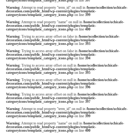
categoryicons/templatic_category_icons.php
on line
397
Warning
: Attempt to read property "term_id" on null in
/home/ncollection/uchicafe-
decoration.com/public_html/wp-content/plugins/templatic-
categoryicons/templatic_category_icons.php
on line
399
Warning
: Attempt to read property "name" on null in
/home/ncollection/uchicafe-
decoration.com/public_html/wp-content/plugins/templatic-
categoryicons/templatic_category_icons.php
on line
400
Warning
: Trying to access array offset on false in
/home/ncollection/uchicafe-
decoration.com/public_html/wp-content/plugins/templatic-
categoryicons/templatic_category_icons.php
on line
393
Warning
: Trying to access array offset on false in
/home/ncollection/uchicafe-
decoration.com/public_html/wp-content/plugins/templatic-
categoryicons/templatic_category_icons.php
on line
394
Warning
: Trying to access array offset on null in
/home/ncollection/uchicafe-
decoration.com/public_html/wp-content/plugins/templatic-
categoryicons/templatic_category_icons.php
on line
395
Warning
: Trying to access array offset on null in
/home/ncollection/uchicafe-
decoration.com/public_html/wp-content/plugins/templatic-
categoryicons/templatic_category_icons.php
on line
396
Warning
: Trying to access array offset on null in
/home/ncollection/uchicafe-
decoration.com/public_html/wp-content/plugins/templatic-
categoryicons/templatic_category_icons.php
on line
397
Warning
: Attempt to read property "term_id" on null in
/home/ncollection/uchicafe-
decoration.com/public_html/wp-content/plugins/templatic-
categoryicons/templatic_category_icons.php
on line
399
Warning
: Attempt to read property "name" on null in
/home/ncollection/uchicafe-
decoration.com/public_html/wp-content/plugins/templatic-
categoryicons/templatic_category_icons.php
on line
400