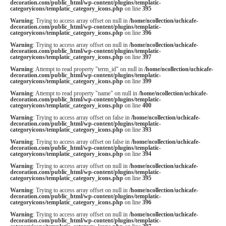
decoration.com/public_html/wp-content/plugins/templatic-
categoryicons/templatic_category_icons.php
on line
395
Warning
: Trying to access array offset on null in
/home/ncollection/uchicafe-
decoration.com/public_html/wp-content/plugins/templatic-
categoryicons/templatic_category_icons.php
on line
396
Warning
: Trying to access array offset on null in
/home/ncollection/uchicafe-
decoration.com/public_html/wp-content/plugins/templatic-
categoryicons/templatic_category_icons.php
on line
397
Warning
: Attempt to read property "term_id" on null in
/home/ncollection/uchicafe-
decoration.com/public_html/wp-content/plugins/templatic-
categoryicons/templatic_category_icons.php
on line
399
Warning
: Attempt to read property "name" on null in
/home/ncollection/uchicafe-
decoration.com/public_html/wp-content/plugins/templatic-
categoryicons/templatic_category_icons.php
on line
400
Warning
: Trying to access array offset on false in
/home/ncollection/uchicafe-
decoration.com/public_html/wp-content/plugins/templatic-
categoryicons/templatic_category_icons.php
on line
393
Warning
: Trying to access array offset on false in
/home/ncollection/uchicafe-
decoration.com/public_html/wp-content/plugins/templatic-
categoryicons/templatic_category_icons.php
on line
394
Warning
: Trying to access array offset on null in
/home/ncollection/uchicafe-
decoration.com/public_html/wp-content/plugins/templatic-
categoryicons/templatic_category_icons.php
on line
395
Warning
: Trying to access array offset on null in
/home/ncollection/uchicafe-
decoration.com/public_html/wp-content/plugins/templatic-
categoryicons/templatic_category_icons.php
on line
396
Warning
: Trying to access array offset on null in
/home/ncollection/uchicafe-
decoration.com/public_html/wp-content/plugins/templatic-