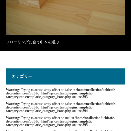
フローリングに合う巾木を選ぶ！
カテゴリー
Warning
: Trying to access array offset on false in
/home/ncollection/uchicafe-
decoration.com/public_html/wp-content/plugins/templatic-
categoryicons/templatic_category_icons.php
on line
393
Warning
: Trying to access array offset on false in
/home/ncollection/uchicafe-
decoration.com/public_html/wp-content/plugins/templatic-
categoryicons/templatic_category_icons.php
on line
394
Warning
: Trying to access array offset on null in
/home/ncollection/uchicafe-
decoration.com/public_html/wp-content/plugins/templatic-
categoryicons/templatic_category_icons.php
on line
395