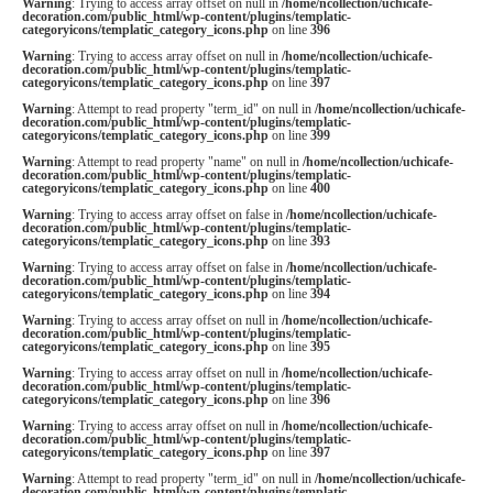
Warning
: Trying to access array offset on null in
/home/ncollection/uchicafe-
decoration.com/public_html/wp-content/plugins/templatic-
categoryicons/templatic_category_icons.php
on line
396
Warning
: Trying to access array offset on null in
/home/ncollection/uchicafe-
decoration.com/public_html/wp-content/plugins/templatic-
categoryicons/templatic_category_icons.php
on line
397
Warning
: Attempt to read property "term_id" on null in
/home/ncollection/uchicafe-
decoration.com/public_html/wp-content/plugins/templatic-
categoryicons/templatic_category_icons.php
on line
399
Warning
: Attempt to read property "name" on null in
/home/ncollection/uchicafe-
decoration.com/public_html/wp-content/plugins/templatic-
categoryicons/templatic_category_icons.php
on line
400
Warning
: Trying to access array offset on false in
/home/ncollection/uchicafe-
decoration.com/public_html/wp-content/plugins/templatic-
categoryicons/templatic_category_icons.php
on line
393
Warning
: Trying to access array offset on false in
/home/ncollection/uchicafe-
decoration.com/public_html/wp-content/plugins/templatic-
categoryicons/templatic_category_icons.php
on line
394
Warning
: Trying to access array offset on null in
/home/ncollection/uchicafe-
decoration.com/public_html/wp-content/plugins/templatic-
categoryicons/templatic_category_icons.php
on line
395
Warning
: Trying to access array offset on null in
/home/ncollection/uchicafe-
decoration.com/public_html/wp-content/plugins/templatic-
categoryicons/templatic_category_icons.php
on line
396
Warning
: Trying to access array offset on null in
/home/ncollection/uchicafe-
decoration.com/public_html/wp-content/plugins/templatic-
categoryicons/templatic_category_icons.php
on line
397
Warning
: Attempt to read property "term_id" on null in
/home/ncollection/uchicafe-
decoration.com/public_html/wp-content/plugins/templatic-