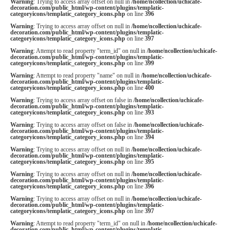
Warning
: Trying to access array offset on null in
/home/ncollection/uchicafe-
decoration.com/public_html/wp-content/plugins/templatic-
categoryicons/templatic_category_icons.php
on line
396
Warning
: Trying to access array offset on null in
/home/ncollection/uchicafe-
decoration.com/public_html/wp-content/plugins/templatic-
categoryicons/templatic_category_icons.php
on line
397
Warning
: Attempt to read property "term_id" on null in
/home/ncollection/uchicafe-
decoration.com/public_html/wp-content/plugins/templatic-
categoryicons/templatic_category_icons.php
on line
399
Warning
: Attempt to read property "name" on null in
/home/ncollection/uchicafe-
decoration.com/public_html/wp-content/plugins/templatic-
categoryicons/templatic_category_icons.php
on line
400
Warning
: Trying to access array offset on false in
/home/ncollection/uchicafe-
decoration.com/public_html/wp-content/plugins/templatic-
categoryicons/templatic_category_icons.php
on line
393
Warning
: Trying to access array offset on false in
/home/ncollection/uchicafe-
decoration.com/public_html/wp-content/plugins/templatic-
categoryicons/templatic_category_icons.php
on line
394
Warning
: Trying to access array offset on null in
/home/ncollection/uchicafe-
decoration.com/public_html/wp-content/plugins/templatic-
categoryicons/templatic_category_icons.php
on line
395
Warning
: Trying to access array offset on null in
/home/ncollection/uchicafe-
decoration.com/public_html/wp-content/plugins/templatic-
categoryicons/templatic_category_icons.php
on line
396
Warning
: Trying to access array offset on null in
/home/ncollection/uchicafe-
decoration.com/public_html/wp-content/plugins/templatic-
categoryicons/templatic_category_icons.php
on line
397
Warning
: Attempt to read property "term_id" on null in
/home/ncollection/uchicafe-
decoration.com/public_html/wp-content/plugins/templatic-