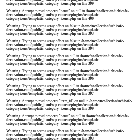
categoryicons/templatic_category_icons.php
on line
399
Warning
: Attempt to read property "name" on null in
/home/ncollection/uchicafe-
decoration.com/public_html/wp-content/plugins/templatic-
categoryicons/templatic_category_icons.php
on line
400
Warning
: Trying to access array offset on false in
/home/ncollection/uchicafe-
decoration.com/public_html/wp-content/plugins/templatic-
categoryicons/templatic_category_icons.php
on line
393
Warning
: Trying to access array offset on false in
/home/ncollection/uchicafe-
decoration.com/public_html/wp-content/plugins/templatic-
categoryicons/templatic_category_icons.php
on line
394
Warning
: Trying to access array offset on null in
/home/ncollection/uchicafe-
decoration.com/public_html/wp-content/plugins/templatic-
categoryicons/templatic_category_icons.php
on line
395
Warning
: Trying to access array offset on null in
/home/ncollection/uchicafe-
decoration.com/public_html/wp-content/plugins/templatic-
categoryicons/templatic_category_icons.php
on line
396
Warning
: Trying to access array offset on null in
/home/ncollection/uchicafe-
decoration.com/public_html/wp-content/plugins/templatic-
categoryicons/templatic_category_icons.php
on line
397
Warning
: Attempt to read property "term_id" on null in
/home/ncollection/uchicafe-
decoration.com/public_html/wp-content/plugins/templatic-
categoryicons/templatic_category_icons.php
on line
399
Warning
: Attempt to read property "name" on null in
/home/ncollection/uchicafe-
decoration.com/public_html/wp-content/plugins/templatic-
categoryicons/templatic_category_icons.php
on line
400
Warning
: Trying to access array offset on false in
/home/ncollection/uchicafe-
decoration.com/public_html/wp-content/plugins/templatic-
categoryicons/templatic_category_icons.php
on line
393