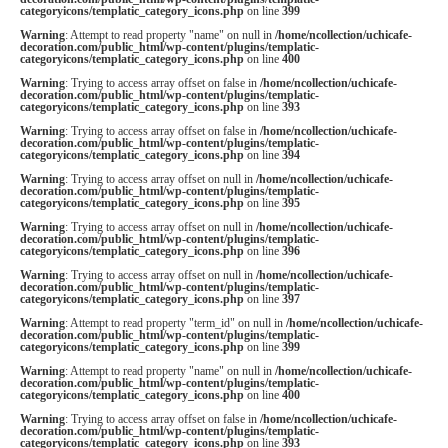
categoryicons/templatic_category_icons.php
on line
399
Warning
: Attempt to read property "name" on null in
/home/ncollection/uchicafe-
decoration.com/public_html/wp-content/plugins/templatic-
categoryicons/templatic_category_icons.php
on line
400
Warning
: Trying to access array offset on false in
/home/ncollection/uchicafe-
decoration.com/public_html/wp-content/plugins/templatic-
categoryicons/templatic_category_icons.php
on line
393
Warning
: Trying to access array offset on false in
/home/ncollection/uchicafe-
decoration.com/public_html/wp-content/plugins/templatic-
categoryicons/templatic_category_icons.php
on line
394
Warning
: Trying to access array offset on null in
/home/ncollection/uchicafe-
decoration.com/public_html/wp-content/plugins/templatic-
categoryicons/templatic_category_icons.php
on line
395
Warning
: Trying to access array offset on null in
/home/ncollection/uchicafe-
decoration.com/public_html/wp-content/plugins/templatic-
categoryicons/templatic_category_icons.php
on line
396
Warning
: Trying to access array offset on null in
/home/ncollection/uchicafe-
decoration.com/public_html/wp-content/plugins/templatic-
categoryicons/templatic_category_icons.php
on line
397
Warning
: Attempt to read property "term_id" on null in
/home/ncollection/uchicafe-
decoration.com/public_html/wp-content/plugins/templatic-
categoryicons/templatic_category_icons.php
on line
399
Warning
: Attempt to read property "name" on null in
/home/ncollection/uchicafe-
decoration.com/public_html/wp-content/plugins/templatic-
categoryicons/templatic_category_icons.php
on line
400
Warning
: Trying to access array offset on false in
/home/ncollection/uchicafe-
decoration.com/public_html/wp-content/plugins/templatic-
categoryicons/templatic_category_icons.php
on line
393