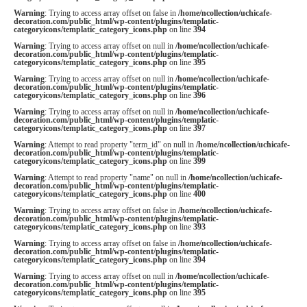
Warning
: Trying to access array offset on false in
/home/ncollection/uchicafe-
decoration.com/public_html/wp-content/plugins/templatic-
categoryicons/templatic_category_icons.php
on line
394
Warning
: Trying to access array offset on null in
/home/ncollection/uchicafe-
decoration.com/public_html/wp-content/plugins/templatic-
categoryicons/templatic_category_icons.php
on line
395
Warning
: Trying to access array offset on null in
/home/ncollection/uchicafe-
decoration.com/public_html/wp-content/plugins/templatic-
categoryicons/templatic_category_icons.php
on line
396
Warning
: Trying to access array offset on null in
/home/ncollection/uchicafe-
decoration.com/public_html/wp-content/plugins/templatic-
categoryicons/templatic_category_icons.php
on line
397
Warning
: Attempt to read property "term_id" on null in
/home/ncollection/uchicafe-
decoration.com/public_html/wp-content/plugins/templatic-
categoryicons/templatic_category_icons.php
on line
399
Warning
: Attempt to read property "name" on null in
/home/ncollection/uchicafe-
decoration.com/public_html/wp-content/plugins/templatic-
categoryicons/templatic_category_icons.php
on line
400
Warning
: Trying to access array offset on false in
/home/ncollection/uchicafe-
decoration.com/public_html/wp-content/plugins/templatic-
categoryicons/templatic_category_icons.php
on line
393
Warning
: Trying to access array offset on false in
/home/ncollection/uchicafe-
decoration.com/public_html/wp-content/plugins/templatic-
categoryicons/templatic_category_icons.php
on line
394
Warning
: Trying to access array offset on null in
/home/ncollection/uchicafe-
decoration.com/public_html/wp-content/plugins/templatic-
categoryicons/templatic_category_icons.php
on line
395