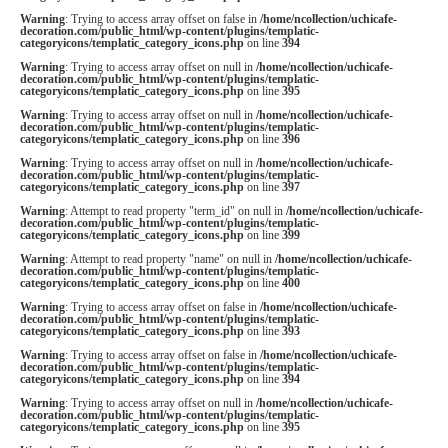
Warning
: Trying to access array offset on false in
/home/ncollection/uchicafe-
decoration.com/public_html/wp-content/plugins/templatic-
categoryicons/templatic_category_icons.php
on line
394
Warning
: Trying to access array offset on null in
/home/ncollection/uchicafe-
decoration.com/public_html/wp-content/plugins/templatic-
categoryicons/templatic_category_icons.php
on line
395
Warning
: Trying to access array offset on null in
/home/ncollection/uchicafe-
decoration.com/public_html/wp-content/plugins/templatic-
categoryicons/templatic_category_icons.php
on line
396
Warning
: Trying to access array offset on null in
/home/ncollection/uchicafe-
decoration.com/public_html/wp-content/plugins/templatic-
categoryicons/templatic_category_icons.php
on line
397
Warning
: Attempt to read property "term_id" on null in
/home/ncollection/uchicafe-
decoration.com/public_html/wp-content/plugins/templatic-
categoryicons/templatic_category_icons.php
on line
399
Warning
: Attempt to read property "name" on null in
/home/ncollection/uchicafe-
decoration.com/public_html/wp-content/plugins/templatic-
categoryicons/templatic_category_icons.php
on line
400
Warning
: Trying to access array offset on false in
/home/ncollection/uchicafe-
decoration.com/public_html/wp-content/plugins/templatic-
categoryicons/templatic_category_icons.php
on line
393
Warning
: Trying to access array offset on false in
/home/ncollection/uchicafe-
decoration.com/public_html/wp-content/plugins/templatic-
categoryicons/templatic_category_icons.php
on line
394
Warning
: Trying to access array offset on null in
/home/ncollection/uchicafe-
decoration.com/public_html/wp-content/plugins/templatic-
categoryicons/templatic_category_icons.php
on line
395