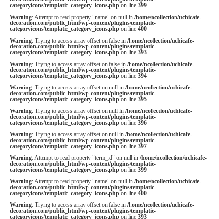
categoryicons/templatic_category_icons.php
on line
399
Warning
: Attempt to read property "name" on null in
/home/ncollection/uchicafe-
decoration.com/public_html/wp-content/plugins/templatic-
categoryicons/templatic_category_icons.php
on line
400
Warning
: Trying to access array offset on false in
/home/ncollection/uchicafe-
decoration.com/public_html/wp-content/plugins/templatic-
categoryicons/templatic_category_icons.php
on line
393
Warning
: Trying to access array offset on false in
/home/ncollection/uchicafe-
decoration.com/public_html/wp-content/plugins/templatic-
categoryicons/templatic_category_icons.php
on line
394
Warning
: Trying to access array offset on null in
/home/ncollection/uchicafe-
decoration.com/public_html/wp-content/plugins/templatic-
categoryicons/templatic_category_icons.php
on line
395
Warning
: Trying to access array offset on null in
/home/ncollection/uchicafe-
decoration.com/public_html/wp-content/plugins/templatic-
categoryicons/templatic_category_icons.php
on line
396
Warning
: Trying to access array offset on null in
/home/ncollection/uchicafe-
decoration.com/public_html/wp-content/plugins/templatic-
categoryicons/templatic_category_icons.php
on line
397
Warning
: Attempt to read property "term_id" on null in
/home/ncollection/uchicafe-
decoration.com/public_html/wp-content/plugins/templatic-
categoryicons/templatic_category_icons.php
on line
399
Warning
: Attempt to read property "name" on null in
/home/ncollection/uchicafe-
decoration.com/public_html/wp-content/plugins/templatic-
categoryicons/templatic_category_icons.php
on line
400
Warning
: Trying to access array offset on false in
/home/ncollection/uchicafe-
decoration.com/public_html/wp-content/plugins/templatic-
categoryicons/templatic_category_icons.php
on line
393