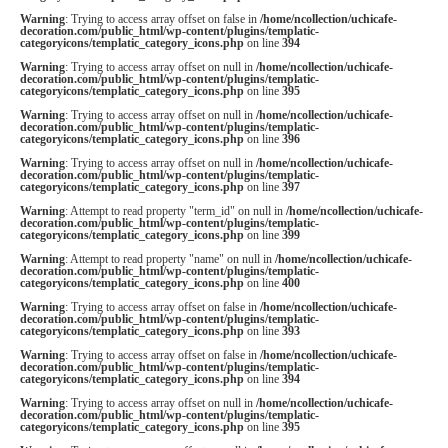
Warning
: Trying to access array offset on false in
/home/ncollection/uchicafe-
decoration.com/public_html/wp-content/plugins/templatic-
categoryicons/templatic_category_icons.php
on line
394
Warning
: Trying to access array offset on null in
/home/ncollection/uchicafe-
decoration.com/public_html/wp-content/plugins/templatic-
categoryicons/templatic_category_icons.php
on line
395
Warning
: Trying to access array offset on null in
/home/ncollection/uchicafe-
decoration.com/public_html/wp-content/plugins/templatic-
categoryicons/templatic_category_icons.php
on line
396
Warning
: Trying to access array offset on null in
/home/ncollection/uchicafe-
decoration.com/public_html/wp-content/plugins/templatic-
categoryicons/templatic_category_icons.php
on line
397
Warning
: Attempt to read property "term_id" on null in
/home/ncollection/uchicafe-
decoration.com/public_html/wp-content/plugins/templatic-
categoryicons/templatic_category_icons.php
on line
399
Warning
: Attempt to read property "name" on null in
/home/ncollection/uchicafe-
decoration.com/public_html/wp-content/plugins/templatic-
categoryicons/templatic_category_icons.php
on line
400
Warning
: Trying to access array offset on false in
/home/ncollection/uchicafe-
decoration.com/public_html/wp-content/plugins/templatic-
categoryicons/templatic_category_icons.php
on line
393
Warning
: Trying to access array offset on false in
/home/ncollection/uchicafe-
decoration.com/public_html/wp-content/plugins/templatic-
categoryicons/templatic_category_icons.php
on line
394
Warning
: Trying to access array offset on null in
/home/ncollection/uchicafe-
decoration.com/public_html/wp-content/plugins/templatic-
categoryicons/templatic_category_icons.php
on line
395