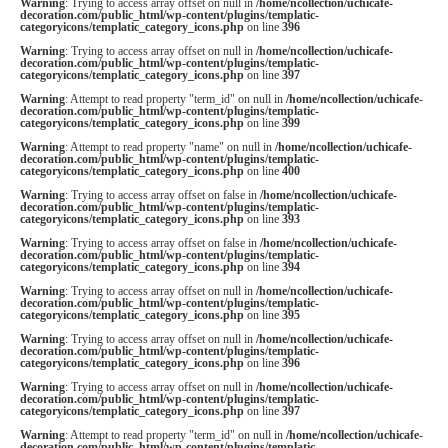
Warning
: Trying to access array offset on null in
/home/ncollection/uchicafe-
decoration.com/public_html/wp-content/plugins/templatic-
categoryicons/templatic_category_icons.php
on line
396
Warning
: Trying to access array offset on null in
/home/ncollection/uchicafe-
decoration.com/public_html/wp-content/plugins/templatic-
categoryicons/templatic_category_icons.php
on line
397
Warning
: Attempt to read property "term_id" on null in
/home/ncollection/uchicafe-
decoration.com/public_html/wp-content/plugins/templatic-
categoryicons/templatic_category_icons.php
on line
399
Warning
: Attempt to read property "name" on null in
/home/ncollection/uchicafe-
decoration.com/public_html/wp-content/plugins/templatic-
categoryicons/templatic_category_icons.php
on line
400
Warning
: Trying to access array offset on false in
/home/ncollection/uchicafe-
decoration.com/public_html/wp-content/plugins/templatic-
categoryicons/templatic_category_icons.php
on line
393
Warning
: Trying to access array offset on false in
/home/ncollection/uchicafe-
decoration.com/public_html/wp-content/plugins/templatic-
categoryicons/templatic_category_icons.php
on line
394
Warning
: Trying to access array offset on null in
/home/ncollection/uchicafe-
decoration.com/public_html/wp-content/plugins/templatic-
categoryicons/templatic_category_icons.php
on line
395
Warning
: Trying to access array offset on null in
/home/ncollection/uchicafe-
decoration.com/public_html/wp-content/plugins/templatic-
categoryicons/templatic_category_icons.php
on line
396
Warning
: Trying to access array offset on null in
/home/ncollection/uchicafe-
decoration.com/public_html/wp-content/plugins/templatic-
categoryicons/templatic_category_icons.php
on line
397
Warning
: Attempt to read property "term_id" on null in
/home/ncollection/uchicafe-
decoration.com/public_html/wp-content/plugins/templatic-