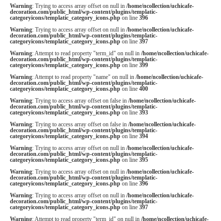
Warning
: Trying to access array offset on null in
/home/ncollection/uchicafe-
decoration.com/public_html/wp-content/plugins/templatic-
categoryicons/templatic_category_icons.php
on line
396
Warning
: Trying to access array offset on null in
/home/ncollection/uchicafe-
decoration.com/public_html/wp-content/plugins/templatic-
categoryicons/templatic_category_icons.php
on line
397
Warning
: Attempt to read property "term_id" on null in
/home/ncollection/uchicafe-
decoration.com/public_html/wp-content/plugins/templatic-
categoryicons/templatic_category_icons.php
on line
399
Warning
: Attempt to read property "name" on null in
/home/ncollection/uchicafe-
decoration.com/public_html/wp-content/plugins/templatic-
categoryicons/templatic_category_icons.php
on line
400
Warning
: Trying to access array offset on false in
/home/ncollection/uchicafe-
decoration.com/public_html/wp-content/plugins/templatic-
categoryicons/templatic_category_icons.php
on line
393
Warning
: Trying to access array offset on false in
/home/ncollection/uchicafe-
decoration.com/public_html/wp-content/plugins/templatic-
categoryicons/templatic_category_icons.php
on line
394
Warning
: Trying to access array offset on null in
/home/ncollection/uchicafe-
decoration.com/public_html/wp-content/plugins/templatic-
categoryicons/templatic_category_icons.php
on line
395
Warning
: Trying to access array offset on null in
/home/ncollection/uchicafe-
decoration.com/public_html/wp-content/plugins/templatic-
categoryicons/templatic_category_icons.php
on line
396
Warning
: Trying to access array offset on null in
/home/ncollection/uchicafe-
decoration.com/public_html/wp-content/plugins/templatic-
categoryicons/templatic_category_icons.php
on line
397
Warning
: Attempt to read property "term_id" on null in
/home/ncollection/uchicafe-