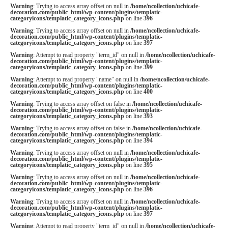
Warning
: Trying to access array offset on null in
/home/ncollection/uchicafe-
decoration.com/public_html/wp-content/plugins/templatic-
categoryicons/templatic_category_icons.php
on line
396
Warning
: Trying to access array offset on null in
/home/ncollection/uchicafe-
decoration.com/public_html/wp-content/plugins/templatic-
categoryicons/templatic_category_icons.php
on line
397
Warning
: Attempt to read property "term_id" on null in
/home/ncollection/uchicafe-
decoration.com/public_html/wp-content/plugins/templatic-
categoryicons/templatic_category_icons.php
on line
399
Warning
: Attempt to read property "name" on null in
/home/ncollection/uchicafe-
decoration.com/public_html/wp-content/plugins/templatic-
categoryicons/templatic_category_icons.php
on line
400
Warning
: Trying to access array offset on false in
/home/ncollection/uchicafe-
decoration.com/public_html/wp-content/plugins/templatic-
categoryicons/templatic_category_icons.php
on line
393
Warning
: Trying to access array offset on false in
/home/ncollection/uchicafe-
decoration.com/public_html/wp-content/plugins/templatic-
categoryicons/templatic_category_icons.php
on line
394
Warning
: Trying to access array offset on null in
/home/ncollection/uchicafe-
decoration.com/public_html/wp-content/plugins/templatic-
categoryicons/templatic_category_icons.php
on line
395
Warning
: Trying to access array offset on null in
/home/ncollection/uchicafe-
decoration.com/public_html/wp-content/plugins/templatic-
categoryicons/templatic_category_icons.php
on line
396
Warning
: Trying to access array offset on null in
/home/ncollection/uchicafe-
decoration.com/public_html/wp-content/plugins/templatic-
categoryicons/templatic_category_icons.php
on line
397
Warning
: Attempt to read property "term_id" on null in
/home/ncollection/uchicafe-