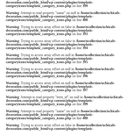
decoration.com/public_html/wp-content/plugins/templatic-
categoryicons/templatic_category_icons.php
on line
399
Warning
: Attempt to read property "name" on null in
/home/ncollection/uchicafe-
decoration.com/public_html/wp-content/plugins/templatic-
categoryicons/templatic_category_icons.php
on line
400
Warning
: Trying to access array offset on false in
/home/ncollection/uchicafe-
decoration.com/public_html/wp-content/plugins/templatic-
categoryicons/templatic_category_icons.php
on line
393
Warning
: Trying to access array offset on false in
/home/ncollection/uchicafe-
decoration.com/public_html/wp-content/plugins/templatic-
categoryicons/templatic_category_icons.php
on line
394
Warning
: Trying to access array offset on null in
/home/ncollection/uchicafe-
decoration.com/public_html/wp-content/plugins/templatic-
categoryicons/templatic_category_icons.php
on line
395
Warning
: Trying to access array offset on null in
/home/ncollection/uchicafe-
decoration.com/public_html/wp-content/plugins/templatic-
categoryicons/templatic_category_icons.php
on line
396
Warning
: Trying to access array offset on null in
/home/ncollection/uchicafe-
decoration.com/public_html/wp-content/plugins/templatic-
categoryicons/templatic_category_icons.php
on line
397
Warning
: Attempt to read property "term_id" on null in
/home/ncollection/uchicafe-
decoration.com/public_html/wp-content/plugins/templatic-
categoryicons/templatic_category_icons.php
on line
399
Warning
: Attempt to read property "name" on null in
/home/ncollection/uchicafe-
decoration.com/public_html/wp-content/plugins/templatic-
categoryicons/templatic_category_icons.php
on line
400
Warning
: Trying to access array offset on false in
/home/ncollection/uchicafe-
decoration.com/public_html/wp-content/plugins/templatic-