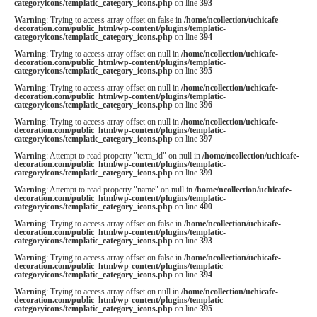
categoryicons/templatic_category_icons.php
on line
393
Warning
: Trying to access array offset on false in
/home/ncollection/uchicafe-
decoration.com/public_html/wp-content/plugins/templatic-
categoryicons/templatic_category_icons.php
on line
394
Warning
: Trying to access array offset on null in
/home/ncollection/uchicafe-
decoration.com/public_html/wp-content/plugins/templatic-
categoryicons/templatic_category_icons.php
on line
395
Warning
: Trying to access array offset on null in
/home/ncollection/uchicafe-
decoration.com/public_html/wp-content/plugins/templatic-
categoryicons/templatic_category_icons.php
on line
396
Warning
: Trying to access array offset on null in
/home/ncollection/uchicafe-
decoration.com/public_html/wp-content/plugins/templatic-
categoryicons/templatic_category_icons.php
on line
397
Warning
: Attempt to read property "term_id" on null in
/home/ncollection/uchicafe-
decoration.com/public_html/wp-content/plugins/templatic-
categoryicons/templatic_category_icons.php
on line
399
Warning
: Attempt to read property "name" on null in
/home/ncollection/uchicafe-
decoration.com/public_html/wp-content/plugins/templatic-
categoryicons/templatic_category_icons.php
on line
400
Warning
: Trying to access array offset on false in
/home/ncollection/uchicafe-
decoration.com/public_html/wp-content/plugins/templatic-
categoryicons/templatic_category_icons.php
on line
393
Warning
: Trying to access array offset on false in
/home/ncollection/uchicafe-
decoration.com/public_html/wp-content/plugins/templatic-
categoryicons/templatic_category_icons.php
on line
394
Warning
: Trying to access array offset on null in
/home/ncollection/uchicafe-
decoration.com/public_html/wp-content/plugins/templatic-
categoryicons/templatic_category_icons.php
on line
395