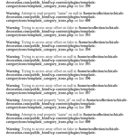
decoration.com/public_html/wp-content/plugins/templatic-
categoryicons/templatic_category_icons.php
on line
399
Warning
: Attempt to read property "name" on null in
/home/ncollection/uchicafe-
decoration.com/public_html/wp-content/plugins/templatic-
categoryicons/templatic_category_icons.php
on line
400
Warning
: Trying to access array offset on false in
/home/ncollection/uchicafe-
decoration.com/public_html/wp-content/plugins/templatic-
categoryicons/templatic_category_icons.php
on line
393
Warning
: Trying to access array offset on false in
/home/ncollection/uchicafe-
decoration.com/public_html/wp-content/plugins/templatic-
categoryicons/templatic_category_icons.php
on line
394
Warning
: Trying to access array offset on null in
/home/ncollection/uchicafe-
decoration.com/public_html/wp-content/plugins/templatic-
categoryicons/templatic_category_icons.php
on line
395
Warning
: Trying to access array offset on null in
/home/ncollection/uchicafe-
decoration.com/public_html/wp-content/plugins/templatic-
categoryicons/templatic_category_icons.php
on line
396
Warning
: Trying to access array offset on null in
/home/ncollection/uchicafe-
decoration.com/public_html/wp-content/plugins/templatic-
categoryicons/templatic_category_icons.php
on line
397
Warning
: Attempt to read property "term_id" on null in
/home/ncollection/uchicafe-
decoration.com/public_html/wp-content/plugins/templatic-
categoryicons/templatic_category_icons.php
on line
399
Warning
: Attempt to read property "name" on null in
/home/ncollection/uchicafe-
decoration.com/public_html/wp-content/plugins/templatic-
categoryicons/templatic_category_icons.php
on line
400
Warning
: Trying to access array offset on false in
/home/ncollection/uchicafe-
decoration.com/public_html/wp-content/plugins/templatic-