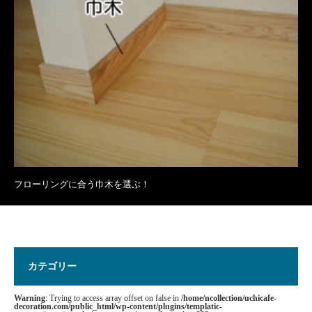
フローリングに合う巾木を選ぶ！
カテゴリー
Warning
: Trying to access array offset on false in
/home/ncollection/uchicafe-
decoration.com/public_html/wp-content/plugins/templatic-