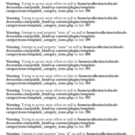
Warning
: Trying to access array offset on null in
/home/ncollection/uchicafe-
decoration.com/public_html/wp-content/plugins/templatic-
categoryicons/templatic_category_icons.php
on line
396
Warning
: Trying to access array offset on null in
/home/ncollection/uchicafe-
decoration.com/public_html/wp-content/plugins/templatic-
categoryicons/templatic_category_icons.php
on line
397
Warning
: Attempt to read property "term_id" on null in
/home/ncollection/uchicafe-
decoration.com/public_html/wp-content/plugins/templatic-
categoryicons/templatic_category_icons.php
on line
399
Warning
: Attempt to read property "name" on null in
/home/ncollection/uchicafe-
decoration.com/public_html/wp-content/plugins/templatic-
categoryicons/templatic_category_icons.php
on line
400
Warning
: Trying to access array offset on false in
/home/ncollection/uchicafe-
decoration.com/public_html/wp-content/plugins/templatic-
categoryicons/templatic_category_icons.php
on line
393
Warning
: Trying to access array offset on false in
/home/ncollection/uchicafe-
decoration.com/public_html/wp-content/plugins/templatic-
categoryicons/templatic_category_icons.php
on line
394
Warning
: Trying to access array offset on null in
/home/ncollection/uchicafe-
decoration.com/public_html/wp-content/plugins/templatic-
categoryicons/templatic_category_icons.php
on line
395
Warning
: Trying to access array offset on null in
/home/ncollection/uchicafe-
decoration.com/public_html/wp-content/plugins/templatic-
categoryicons/templatic_category_icons.php
on line
396
Warning
: Trying to access array offset on null in
/home/ncollection/uchicafe-
decoration.com/public_html/wp-content/plugins/templatic-
categoryicons/templatic_category_icons.php
on line
397
Warning
: Attempt to read property "term_id" on null in
/home/ncollection/uchicafe-