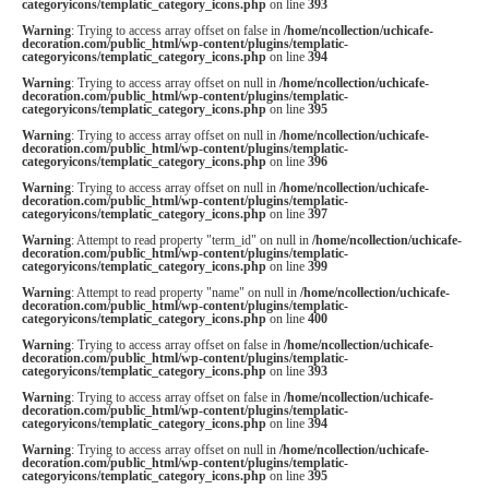
categoryicons/templatic_category_icons.php
on line
393
Warning
: Trying to access array offset on false in
/home/ncollection/uchicafe-
decoration.com/public_html/wp-content/plugins/templatic-
categoryicons/templatic_category_icons.php
on line
394
Warning
: Trying to access array offset on null in
/home/ncollection/uchicafe-
decoration.com/public_html/wp-content/plugins/templatic-
categoryicons/templatic_category_icons.php
on line
395
Warning
: Trying to access array offset on null in
/home/ncollection/uchicafe-
decoration.com/public_html/wp-content/plugins/templatic-
categoryicons/templatic_category_icons.php
on line
396
Warning
: Trying to access array offset on null in
/home/ncollection/uchicafe-
decoration.com/public_html/wp-content/plugins/templatic-
categoryicons/templatic_category_icons.php
on line
397
Warning
: Attempt to read property "term_id" on null in
/home/ncollection/uchicafe-
decoration.com/public_html/wp-content/plugins/templatic-
categoryicons/templatic_category_icons.php
on line
399
Warning
: Attempt to read property "name" on null in
/home/ncollection/uchicafe-
decoration.com/public_html/wp-content/plugins/templatic-
categoryicons/templatic_category_icons.php
on line
400
Warning
: Trying to access array offset on false in
/home/ncollection/uchicafe-
decoration.com/public_html/wp-content/plugins/templatic-
categoryicons/templatic_category_icons.php
on line
393
Warning
: Trying to access array offset on false in
/home/ncollection/uchicafe-
decoration.com/public_html/wp-content/plugins/templatic-
categoryicons/templatic_category_icons.php
on line
394
Warning
: Trying to access array offset on null in
/home/ncollection/uchicafe-
decoration.com/public_html/wp-content/plugins/templatic-
categoryicons/templatic_category_icons.php
on line
395