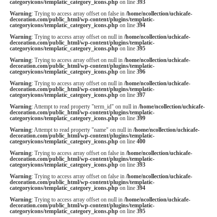
categoryicons/templatic_category_icons.php
on line
393
Warning
: Trying to access array offset on false in
/home/ncollection/uchicafe-
decoration.com/public_html/wp-content/plugins/templatic-
categoryicons/templatic_category_icons.php
on line
394
Warning
: Trying to access array offset on null in
/home/ncollection/uchicafe-
decoration.com/public_html/wp-content/plugins/templatic-
categoryicons/templatic_category_icons.php
on line
395
Warning
: Trying to access array offset on null in
/home/ncollection/uchicafe-
decoration.com/public_html/wp-content/plugins/templatic-
categoryicons/templatic_category_icons.php
on line
396
Warning
: Trying to access array offset on null in
/home/ncollection/uchicafe-
decoration.com/public_html/wp-content/plugins/templatic-
categoryicons/templatic_category_icons.php
on line
397
Warning
: Attempt to read property "term_id" on null in
/home/ncollection/uchicafe-
decoration.com/public_html/wp-content/plugins/templatic-
categoryicons/templatic_category_icons.php
on line
399
Warning
: Attempt to read property "name" on null in
/home/ncollection/uchicafe-
decoration.com/public_html/wp-content/plugins/templatic-
categoryicons/templatic_category_icons.php
on line
400
Warning
: Trying to access array offset on false in
/home/ncollection/uchicafe-
decoration.com/public_html/wp-content/plugins/templatic-
categoryicons/templatic_category_icons.php
on line
393
Warning
: Trying to access array offset on false in
/home/ncollection/uchicafe-
decoration.com/public_html/wp-content/plugins/templatic-
categoryicons/templatic_category_icons.php
on line
394
Warning
: Trying to access array offset on null in
/home/ncollection/uchicafe-
decoration.com/public_html/wp-content/plugins/templatic-
categoryicons/templatic_category_icons.php
on line
395