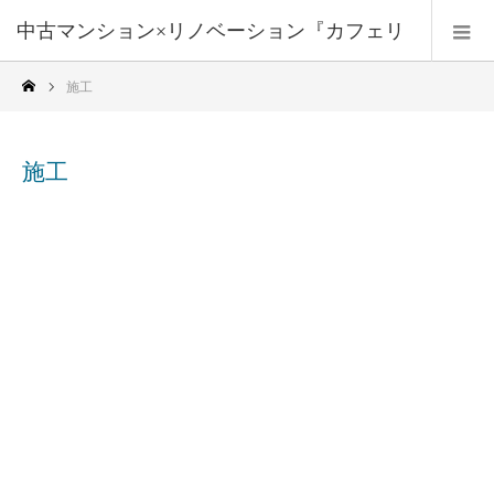
中古マンション×リノベーション『カフェリ
施工
フォーム』
施工