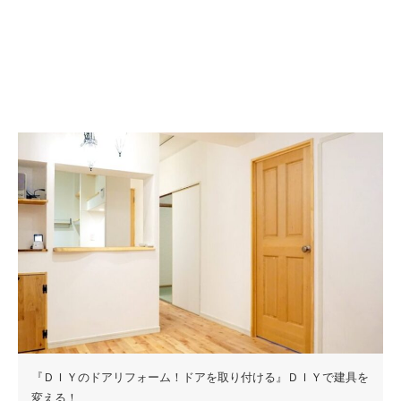
『ＤＩＹのドアリフォーム！ドアを取り付ける』ＤＩＹで建具を
変える！