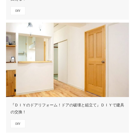
DIY
『ＤＩＹのドアリフォーム！ドアの破壊と組立て』ＤＩＹで建具
の交換！
DIY