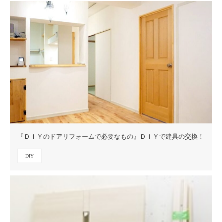
『ＤＩＹのドアリフォームで必要なもの』ＤＩＹで建具の交換！
DIY