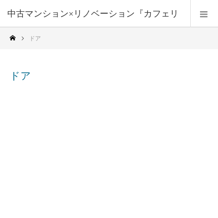
中古マンション×リノベーション『カフェリ
ドア
フォーム』
ドア