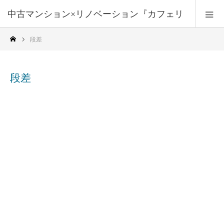
中古マンション×リノベーション『カフェリ
段差
フォーム』
段差