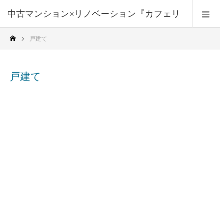
中古マンション×リノベーション『カフェリ
戸建て
フォーム』
戸建て