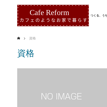
つくる、う
資格
資格