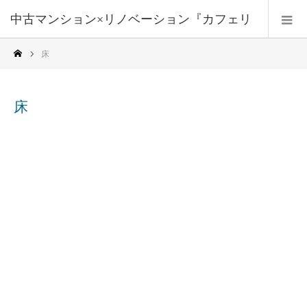
中古マンション×リノベーション『カフェリ
床
フォーム』
床