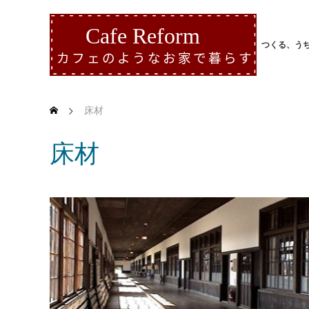
つくる、う
床材
床材