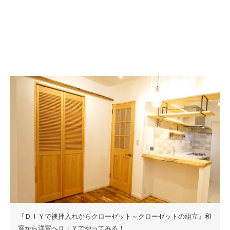
『ＤＩＹで襖押入れからクローゼット～クローゼットの組立』和
室から洋室へＤＩＹでやってみる！…